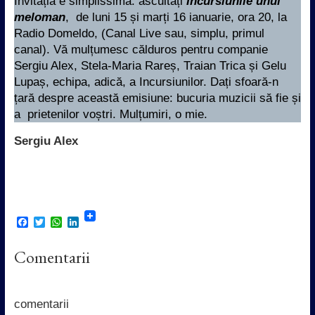
Invitația e simplissimă: ascultați
Incursiunile unui
meloman
, de luni 15 și marți 16 ianuarie, ora 20, la
Radio Domeldo, (Canal Live sau, simplu, primul
canal). Vă mulțumesc călduros pentru companie
Sergiu Alex, Stela-Maria Rareș, Traian Trica și Gelu
Lupaș, echipa, adică, a Incursiunilor. Dați sfoară-n
țară despre această emisiune: bucuria muzicii să fie și
a prietenilor voștri. Mulțumiri, o mie.
Sergiu Alex
F
T
W
L
a
w
h
i
c
i
a
n
Comentarii
e
t
t
k
b
t
s
e
o
e
A
d
o
r
p
I
k
p
n
comentarii