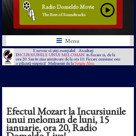
Radio Domeldo Movie
The Best of Soundtracks
Menu
E nevoie să știți esențialul: Ascultați
I
NCURSIUNILE UNUI MELOMAN
în fiecare zi, de la
ora 20. Sau în ziua următoare de la ora 10. Fiecare emisiune este
o plăcută surpriză! Mulțumiri de la
Sergiu Alex.
Efectul Mozart la Incursiunile
unui meloman de luni, 15
ianuarie, ora 20, Radio
Domeldo Live!