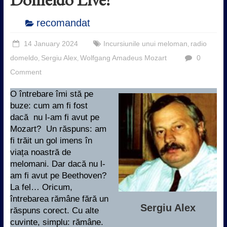
recomandat
14 January 2024
Incursiunile unui meloman
radio
,
domeldo
Sergiu Alex
Wolfgang Amadeus Mozart
0
,
,
Comment
O întrebare îmi stă pe
buze: cum am fi fost
dacă nu l-am fi avut pe
Mozart? Un răspuns: am
fi trăit un gol imens în
viața noastră de
melomani. Dar dacă nu l-
am fi avut pe Beethoven?
La fel… Oricum,
întrebarea rămâne fără un
Sergiu Alex
răspuns corect. Cu alte
cuvinte, simplu: rămâne.