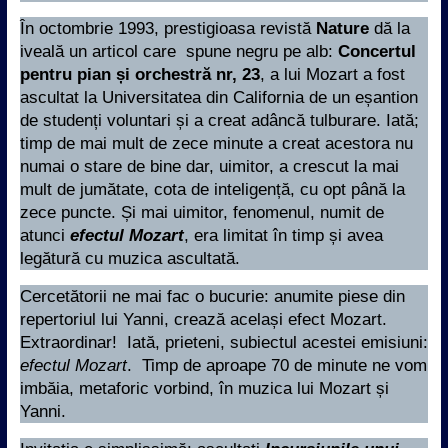
În octombrie 1993, prestigioasa revistă
Nature
dă la
iveală un articol care spune negru pe alb:
Concertul
pentru pian și orchestră nr, 23
, a lui Mozart a fost
ascultat la Universitatea din California de un eșantion
de studenți voluntari și a creat adâncă tulburare. Iată;
timp de mai mult de zece minute a creat acestora nu
numai o stare de bine dar, uimitor, a crescut la mai
mult de jumătate, cota de inteligență, cu opt până la
zece puncte. Și mai uimitor, fenomenul, numit de
atunci
efectul Mozart
, era limitat în timp și avea
legătură cu muzica ascultată.
Cercetătorii ne mai fac o bucurie: anumite piese din
repertoriul lui Yanni, crează același efect Mozart.
Extraordinar! Iată, prieteni, subiectul acestei emisiuni:
efectul Mozart
. Timp de aproape 70 de minute ne vom
imbăia, metaforic vorbind, în muzica lui Mozart și
Yanni.