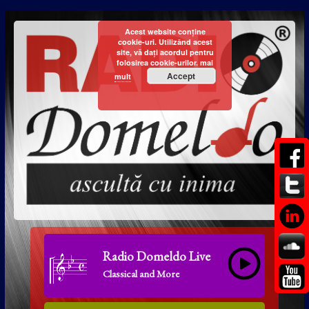
Acest website conține
cookie-uri. Utilizând acest
site, vă dați acordul pentru
folosirea cookie-urilor.
mai
Accept
mult
Radio Domeldo Live
Classical and More