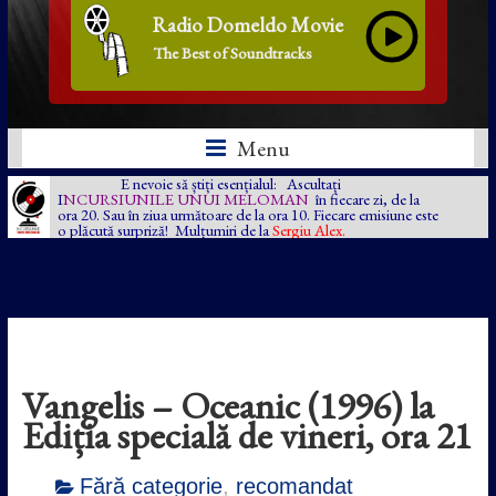
Radio Domeldo Movie
The Best of Soundtracks
Menu
E nevoie să știți esențialul: Ascultați
I
NCURSIUNILE UNUI MELOMAN
în fiecare zi, de la
ora 20. Sau în ziua următoare de la ora 10. Fiecare emisiune este
o plăcută surpriză! Mulțumiri de la
Sergiu Alex.
Vangelis – Oceanic (1996) la
Ediția specială de vineri, ora 21
Fără categorie
,
recomandat