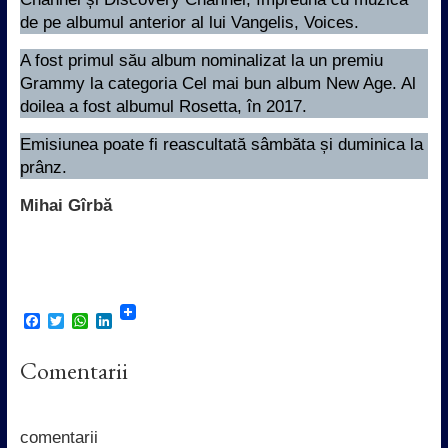
de pe albumul anterior al lui Vangelis, Voices.
A fost primul său album nominalizat la un premiu
Grammy la categoria Cel mai bun album New Age. Al
doilea a fost albumul Rosetta, în 2017.
Emisiunea poate fi reascultată sâmbăta și duminica la
prânz.
Mihai Gîrbă
F
T
W
L
a
w
h
i
c
i
a
n
Comentarii
e
t
t
k
b
t
s
e
o
e
A
d
o
r
p
I
k
p
n
comentarii