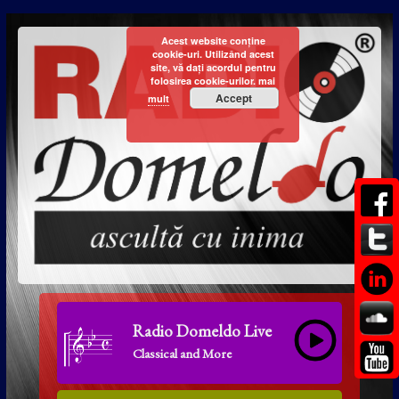
Acest website conține
cookie-uri. Utilizând acest
site, vă dați acordul pentru
folosirea cookie-urilor.
mai
Accept
mult
Radio Domeldo Live
Classical and More