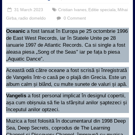
31 March 2023
Cristian Ivanes
Editie speciala
Mihai
,
,
Girba
radio domeldo
0 Comment
,
Oceanic
a fost lansat în Europa pe 25 octombrie 1996
de East West Records, iar în Statele Unite pe 28
ianuarie 1997 de Atlantic Records. Ca si single a fost
aleasa piesa „Song of the Seas” iar pe fața b piesa
„Aquatic Dance”.
Această odă către oceane a fost scrisă și înregistrată
de Vangelis într-o casă pe o plajă din Grecia. Este un
album calm și blând, cu multe sunete de valuri și apă.
Vangelis
a fost personal implicat în designul copertii,
așa cum obișnuia să fie la sfârșitul anilor șaptezeci și
începutul anilor optzeci.
Muzica a fost folosită în documentarul din 1998 Deep
Sea, Deep Secrets, coprodus de The Learning
Channel și Discovery Channel, împreună cu muzica