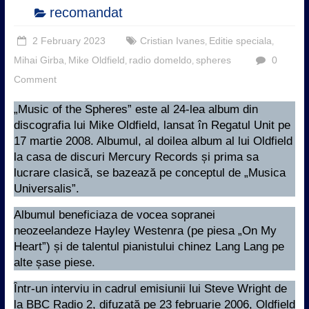
recomandat
2 February 2023
Cristian Ivanes
Editie speciala
,
,
Mihai Girba
Mike Oldfield
radio domeldo
spheres
0
,
,
,
Comment
„Music of the Spheres” este al 24-lea album din
discografia lui Mike Oldfield, lansat în Regatul Unit pe
17 martie 2008. Albumul, al doilea album al lui Oldfield
la casa de discuri Mercury Records și prima sa
lucrare clasică, se bazează pe conceptul de „Musica
Universalis”.
Albumul beneficiaza de vocea sopranei
neozeelandeze Hayley Westenra (pe piesa „On My
Heart”) și de talentul pianistului chinez Lang Lang pe
alte șase piese.
Într-un interviu in cadrul emisiunii lui Steve Wright de
la BBC Radio 2, difuzată pe 23 februarie 2006, Oldfield