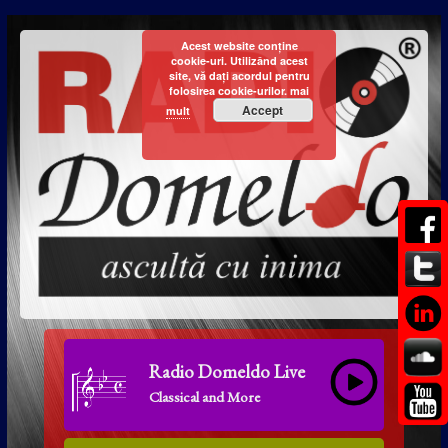
Acest website conține
cookie-uri. Utilizând acest
site, vă dați acordul pentru
folosirea cookie-urilor.
mai
Accept
mult
Radio Domeldo Live
Classical and More