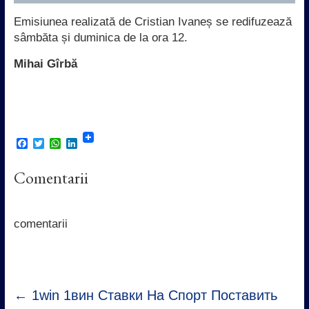
Emisiunea realizată de Cristian Ivaneș se redifuzează
sâmbăta și duminica de la ora 12.
Mihai Gîrbă
F
T
W
L
a
w
h
i
c
i
a
n
Comentarii
e
t
t
k
b
t
s
e
o
e
A
d
o
r
p
I
k
p
n
comentarii
←
1win 1вин Ставки На Спорт Поставить