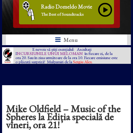
Radio Domeldo Movie
The Best of Soundtracks
Menu
E nevoie să știți esențialul: Ascultați
I
NCURSIUNILE UNUI MELOMAN
în fiecare zi, de la
ora 20. Sau în ziua următoare de la ora 10. Fiecare emisiune este
o plăcută surpriză! Mulțumiri de la
Sergiu Alex.
Mike Oldfield – Music of the
Spheres la Ediția specială de
vineri, ora 21!