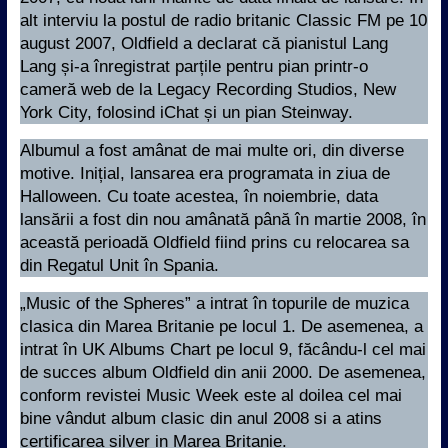
alt interviu la postul de radio britanic Classic FM pe 10
august 2007, Oldfield a declarat că pianistul Lang
Lang și-a înregistrat parțile pentru pian printr-o
cameră web de la Legacy Recording Studios, New
York City, folosind iChat și un pian Steinway.
Albumul a fost amânat de mai multe ori, din diverse
motive. Inițial, lansarea era programata in ziua de
Halloween. Cu toate acestea, în noiembrie, data
lansării a fost din nou amânată până în martie 2008, în
această perioadă Oldfield fiind prins cu relocarea sa
din Regatul Unit în Spania.
„Music of the Spheres” a intrat în topurile de muzica
clasica din Marea Britanie pe locul 1. De asemenea, a
intrat în UK Albums Chart pe locul 9, făcându-l cel mai
de succes album Oldfield din anii 2000. De asemenea,
conform revistei Music Week este al doilea cel mai
bine vândut album clasic din anul 2008 si a atins
certificarea silver in Marea Britanie.