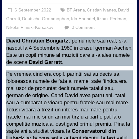
6 September 2022
BT Arena
Cristian Ivanes
David
,
,
Garrett
Deutsche Grammophon
Ida Haendel
Itzhak Perlman
,
,
,
,
Nikolai Rimski-Korsakov
0 Comment
David Christian Bongartz
, pe numele sau real, s-a
nascut la 4 Septembrie 1980 in orasul german Aachen.
Este un copil minune al muzicii care si-a ales numele
de scena
David Garrett
.
Pe vremea cind era copil, parintii sai au decis sa
foloseasca numele de fata al mamei sale fiindca era
mai usor de pronuntat decit numele tatalui sau,
german de origine. Cand David avea patru ani, tatal
sau a cumparat o vioara pentru fratele sau mai mare.
Totusi vioara a trezit un interes mai mare pentru
fratele mai mic si un an mai tirziu a participat la o
competitie muzicala, castigand primul premiu. Pina la
sapte ani a studiat vioara la
Conservatorul din
Lubeck
iar la noua ani si-a facut debutul la festivalul