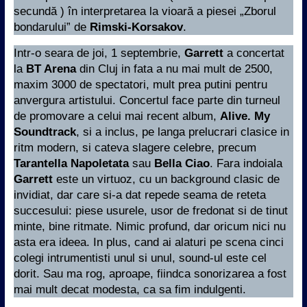
secundă ) în interpretarea la vioară a piesei „Zborul
bondarului” de
Rimski-Korsakov
.
Intr-o seara de joi, 1 septembrie,
Garrett
a concertat
la
BT Arena
din Cluj in fata a nu mai mult de 2500,
maxim 3000 de spectatori, mult prea putini pentru
anvergura artistului. Concertul face parte din turneul
de promovare a celui mai recent album,
Alive. My
Soundtrack
, si a inclus, pe langa prelucrari clasice in
ritm modern, si cateva slagere celebre, precum
Tarantella Napoletata
sau
Bella Ciao
. Fara indoiala
Garrett
este un virtuoz, cu un background clasic de
invidiat, dar care si-a dat repede seama de reteta
succesului: piese usurele, usor de fredonat si de tinut
minte, bine ritmate. Nimic profund, dar oricum nici nu
asta era ideea. In plus, cand ai alaturi pe scena cinci
colegi intrumentisti unul si unul, sound-ul este cel
dorit. Sau ma rog, aproape, fiindca sonorizarea a fost
mai mult decat modesta, ca sa fim indulgenti.