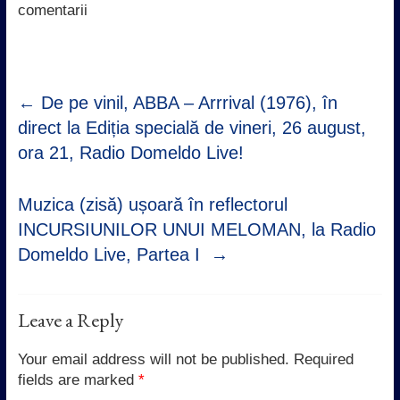
k
p
n
comentarii
←
De pe vinil, ABBA – Arrrival (1976), în
direct la Ediția specială de vineri, 26 august,
ora 21, Radio Domeldo Live!
Muzica (zisă) ușoară în reflectorul
INCURSIUNILOR UNUI MELOMAN, la Radio
Domeldo Live, Partea I
→
Leave a Reply
Your email address will not be published.
Required
fields are marked
*