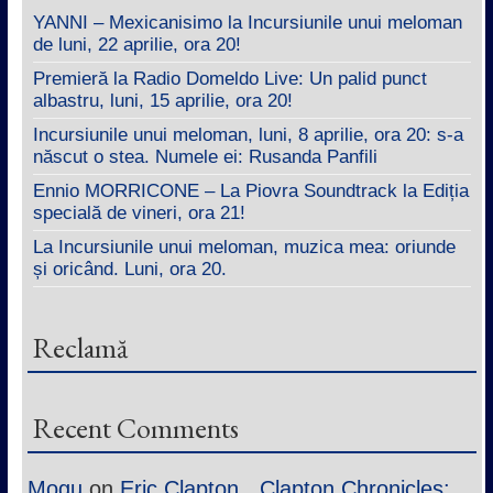
YANNI – Mexicanisimo la Incursiunile unui meloman
de luni, 22 aprilie, ora 20!
Premieră la Radio Domeldo Live: Un palid punct
albastru, luni, 15 aprilie, ora 20!
Incursiunile unui meloman, luni, 8 aprilie, ora 20: s-a
născut o stea. Numele ei: Rusanda Panfili
Ennio MORRICONE – La Piovra Soundtrack la Ediția
specială de vineri, ora 21!
La Incursiunile unui meloman, muzica mea: oriunde
și oricând. Luni, ora 20.
Reclamă
Recent Comments
Mogu
on
Eric Clapton, „Clapton Chronicles: