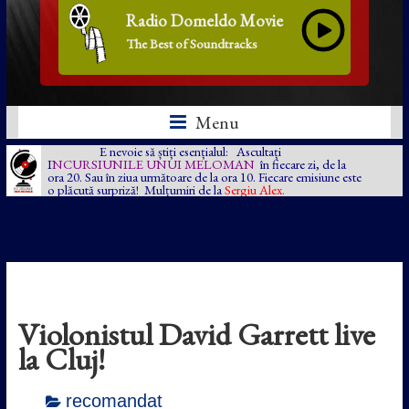
Radio Domeldo Movie
The Best of Soundtracks
Menu
E nevoie să știți esențialul: Ascultați
I
NCURSIUNILE UNUI MELOMAN
în fiecare zi, de la
ora 20. Sau în ziua următoare de la ora 10. Fiecare emisiune este
o plăcută surpriză! Mulțumiri de la
Sergiu Alex.
Violonistul David Garrett live
la Cluj!
recomandat