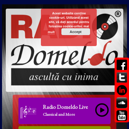
Acest website conține
cookie-uri. Utilizând acest
site, vă dați acordul pentru
folosirea cookie-urilor.
mai
Accept
mult
Radio Domeldo Live
Classical and More