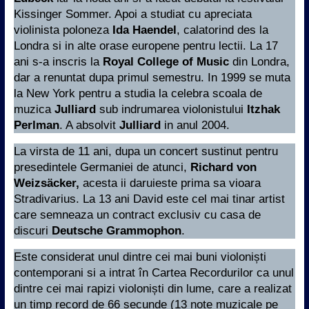
Kissinger Sommer. Apoi a studiat cu apreciata
violinista poloneza
Ida Haendel
, calatorind des la
Londra si in alte orase europene pentru lectii. La 17
ani s-a inscris la
Royal College of Music
din Londra,
dar a renuntat dupa primul semestru. In 1999 se muta
la New York pentru a studia la celebra scoala de
muzica
Julliard
sub indrumarea violonistului
Itzhak
Perlman
. A absolvit
Julliard
in anul 2004.
La virsta de 11 ani, dupa un concert sustinut pentru
presedintele Germaniei de atunci,
Richard von
Weizsäcker,
acesta ii daruieste prima sa vioara
Stradivarius. La 13 ani David este cel mai tinar artist
care semneaza un contract exclusiv cu casa de
discuri
Deutsche Grammophon
.
Este considerat unul dintre cei mai buni violoniști
contemporani si a intrat în Cartea Recordurilor ca unul
dintre cei mai rapizi violoniști din lume, care a realizat
un timp record de 66 secunde (13 note muzicale pe