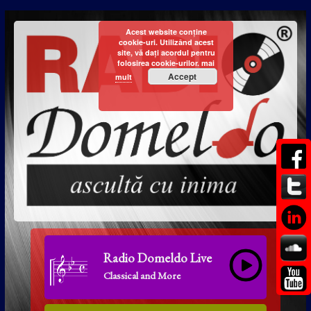
Acest website conține
cookie-uri. Utilizând acest
site, vă dați acordul pentru
folosirea cookie-urilor.
mai
Accept
mult
Radio Domeldo Live
Classical and More