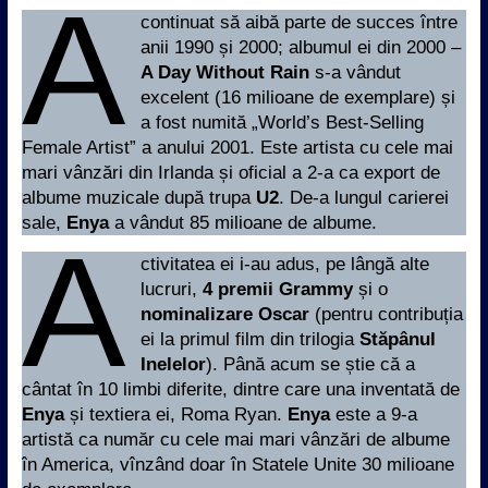
A
continuat să aibă parte de succes între
anii 1990 și 2000; albumul ei din 2000 –
A Day Without Rain
s-a vândut
excelent (16 milioane de exemplare) și
a fost numită „World’s Best-Selling
Female Artist” a anului 2001. Este artista cu cele mai
mari vânzări din Irlanda și oficial a 2-a ca export de
albume muzicale după trupa
U2
. De-a lungul carierei
sale,
Enya
a vândut 85 milioane de albume.
A
ctivitatea ei i-au adus, pe lângă alte
lucruri,
4 premii Grammy
și o
nominalizare Oscar
(pentru contribuția
ei la primul film din trilogia
Stăpânul
Inelelor
). Până acum se știe că a
cântat în 10 limbi diferite, dintre care una inventată de
Enya
și textiera ei, Roma Ryan.
Enya
este a 9-a
artistă ca număr cu cele mai mari vânzări de albume
în America, vînzând doar în Statele Unite 30 milioane