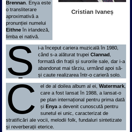
Brennan
. Enya este
o transliterare
Cristian Ivaneș
aproximativă a
pronunției numelui
Eithne
în irlandeză,
limba ei nativă.
Ș
i-a început cariera muzicală în 1980,
când s-a alăturat trupei
Clannad
,
formată din frații și surorile sale, dar i-a
abandonat mai târziu, urmând apoi să-
și caute realizarea într-o carieră solo.
C
el de al doilea album al ei,
Watermark
,
care a fost lansat în 1988, a lansat-o
pe plan internațional pentru prima dată
și
Enya
a devenit cunoscută pentru
sunetul ei unic, caracterizat de
stratificări ale vocii, melodii folk, fundaluri sintetizate
și reverberații eterice.