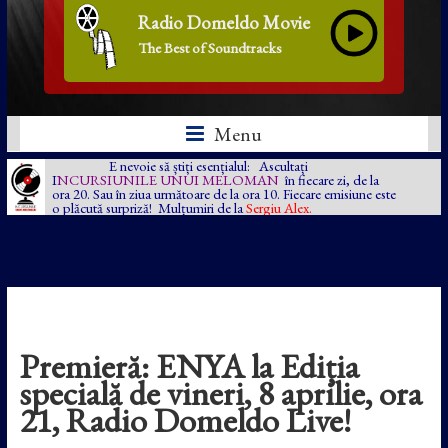
Radio Domeldo Movie
The Best of Soundtracks
Menu
E nevoie să știți esențialul: Ascultați
I
NCURSIUNILE UNUI MELOMAN
în fiecare zi, de la
ora 20. Sau în ziua următoare de la ora 10. Fiecare emisiune este
o plăcută surpriză! Mulțumiri de la
Sergiu Alex.
Premieră: ENYA la Ediția
specială de vineri, 8 aprilie, ora
21, Radio Domeldo Live!