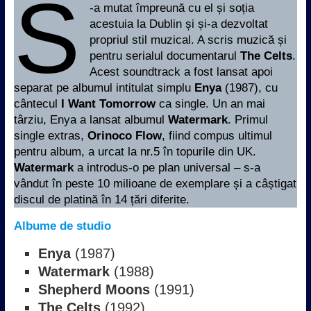
S
-a mutat împreună cu el și soția
acestuia la Dublin și și-a dezvoltat
propriul stil muzical. A scris muzică și
pentru serialul documentarul
The Celts
.
Acest soundtrack a fost lansat apoi
separat pe albumul intitulat simplu
Enya
(1987), cu
cântecul
I Want Tomorrow
ca single. Un an mai
târziu, Enya a lansat albumul
Watermark
. Primul
single extras,
Orinoco Flow
, fiind compus ultimul
pentru album, a urcat la nr.5 în topurile din UK.
Watermark
a introdus-o pe plan universal – s-a
vândut în peste 10 milioane de exemplare și a câștigat
discul de platină în 14 țări diferite.
Albume
de studio
Enya
(1987)
Watermark
(1988)
Shepherd Moons
(1991)
The Celts
(1992)