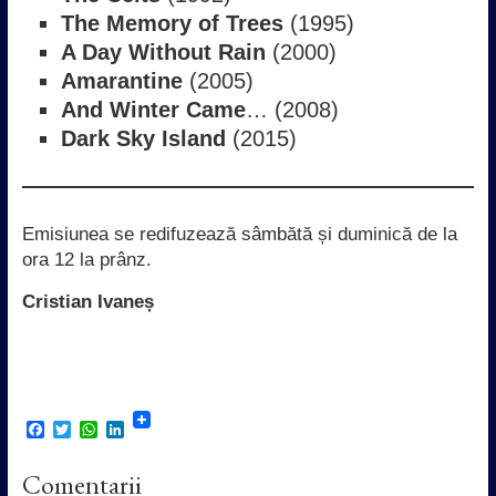
The Memory of Trees
(1995)
A Day Without Rain
(2000)
Amarantine
(2005)
And Winter Came
… (2008)
Dark Sky Island
(2015)
Emisiunea se redifuzează sâmbătă și duminică de la
ora 12 la prânz.
Cristian Ivaneș
F
T
W
L
a
w
h
i
c
i
a
n
Comentarii
e
t
t
k