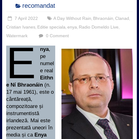
recomandat
7 April 2022
A Day Without Rain
Bhraonáin
Clanad
,
,
,
Cristian Ivanes
Editie speciala
enya
Radio Domeldo Live
,
,
,
,
Watermark
0 Comment
E
nya
,
pe
numel
e real
Eithn
e Ní Bhraonáin
(n.
17 mai 1961), este o
cântăreață,
compozitoare și
instrumentistă
irlandeză. Mai este
prezentată uneori în
media și ca
Enya