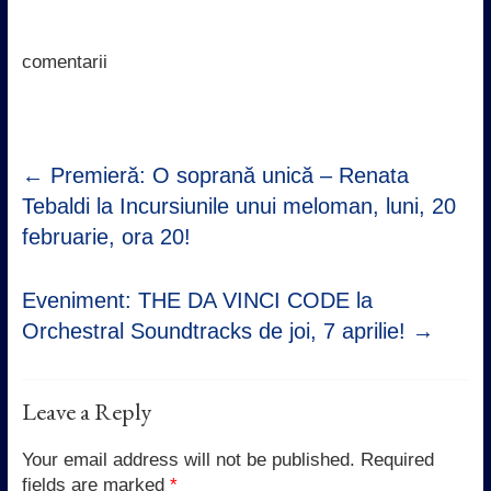
b
t
s
e
o
e
A
d
o
r
p
I
k
p
n
comentarii
←
Premieră: O soprană unică – Renata
Tebaldi la Incursiunile unui meloman, luni, 20
februarie, ora 20!
Eveniment: THE DA VINCI CODE la
Orchestral Soundtracks de joi, 7 aprilie!
→
Leave a Reply
Your email address will not be published.
Required
fields are marked
*