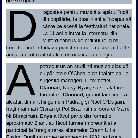
de exemplare.
D
ragostea pentru muzică a apărut încă
din copilărie, la doar 4 ani a început să
cânte pe scenă la festivaluri naționale.
La 11 ani a intrat la internatul din
Milford condus de ordinul religios
Loretto, unde studiază pianul și muzica clasică. La 17
ani și-a continuat studiile de muzică la colegiu.
A
petrecut un an studiind muzica clasică
cu părintele O’Cheallaigh înainte ca, la
sugestia managerului formației
Clannad
, Nicky Ryan, să se alǎture
formației.
Clannad
, grupul familiei era
alcătuit din unchii gemeni Padraig și Noel O’Dugain,
frații mai mari Ciaran și Pol Braoinain și sora ei Maire
Ni Bhraoinain.
Enya
a făcut parte din formație
aproximativ 2 ani, au făcut turnee împreună și a
participat la înregistrarea albumelor Crann Ull și
Fuaim. După un turneu european în 1982, artista a