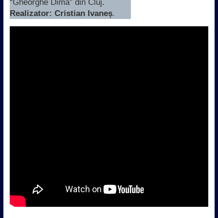
“Gheorghe Dima” din Cluj.
Realizator: Cristian Ivaneș
.