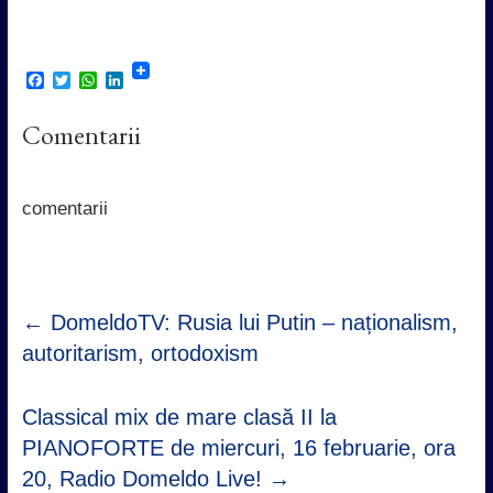
F
T
W
L
a
w
h
i
c
i
a
n
Comentarii
e
t
t
k
b
t
s
e
o
e
A
d
o
r
p
I
k
p
n
comentarii
←
DomeldoTV: Rusia lui Putin – naționalism,
autoritarism, ortodoxism
Classical mix de mare clasă II la
PIANOFORTE de miercuri, 16 februarie, ora
20, Radio Domeldo Live!
→