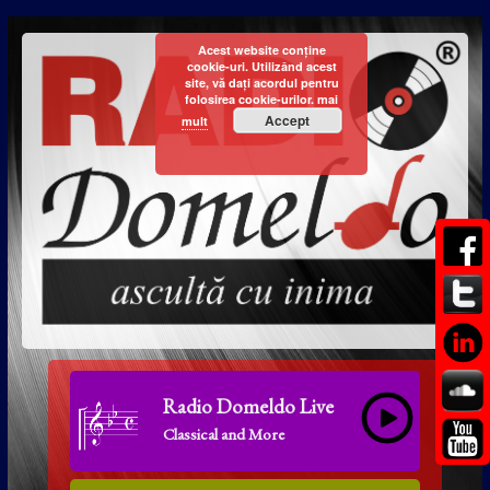
Acest website conține
cookie-uri. Utilizând acest
site, vă dați acordul pentru
folosirea cookie-urilor.
mai
Accept
mult
Radio Domeldo Live
Classical and More