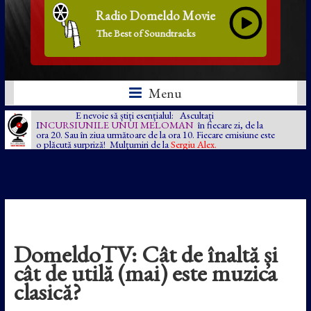
Radio Domeldo Movie
The Best of Soundtracks
Menu
E nevoie să știți esențialul: Ascultați
I
NCURSIUNILE UNUI MELOMAN
în fiecare zi, de la
ora 20. Sau în ziua următoare de la ora 10. Fiecare emisiune este
o plăcută surpriză! Mulțumiri de la
Sergiu Alex.
DomeldoTV: Cât de înaltă și
cât de utilă (mai) este muzica
clasică?