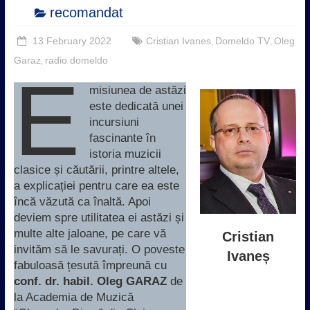
recomandat
13 February 2022
Cristian Ivanes
Domeldo TV
Oleg
,
,
Garaz
radio domeldo
,
E
misiunea de astăzi
este dedicată unei
incursiuni
fascinante în
istoria muzicii
clasice și căutării, printre altele,
a explicației pentru care ea este
încă văzută ca înaltă. Apoi
deviem spre utilitatea ei astăzi și
multe alte jaloane, pe care vă
Cristian
invităm să le savurați. O poveste
Ivaneș
fabuloasă țesută împreună cu
conf. dr. habil. Oleg GARAZ
de
la Academia de Muzică