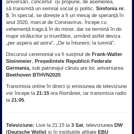
aniversări, concertul își propune, de asemenea,
să transmită un semnal social și politic.
Simfonia nr.
5
, în special, se dorește a fi un mesaj de speranță în
anul 2020, marcat de Coronavirus. Începe cu
vehemență tragică în do minor, dar se termină în do
major strălucitor și triumfător, urmând astfel deviza
„per aspera ad astra”, „De la întuneric la lumină”.
Discursul ceremonial va fi susținut de
Frank-Walter
Steinmeier
,
Președintele Republicii Federale
Germania,
sub patronajul căruia are loc aniversarea
Beethoven BTHVN2020
.
Transmisia online în direct și emisiunea de televiziune
vor începe la
21:15
ora României, iar transmisia radio
la
21:05
.
Televiziune:
Live la 21:15 la
3 Sat
, televiziunea
DW
(Deutsche Welle)
și în instituțiile afiliate
EBU