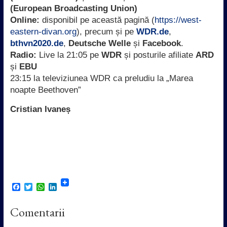
(European Broadcasting Union)
Online:
disponibil pe această pagină (
https://west-
eastern-divan.org
), precum și pe
WDR.de
,
bthvn2020.de
,
Deutsche Welle
și
Facebook
.
Radio:
Live la 21:05 pe
WDR
și posturile afiliate
ARD
și
EBU
23:15 la televiziunea WDR ca preludiu la „Marea
noapte Beethoven”
Cristian Ivaneș
F
T
W
L
a
w
h
i
c
i
a
n
Comentarii
e
t
t
k
b
t
s
e