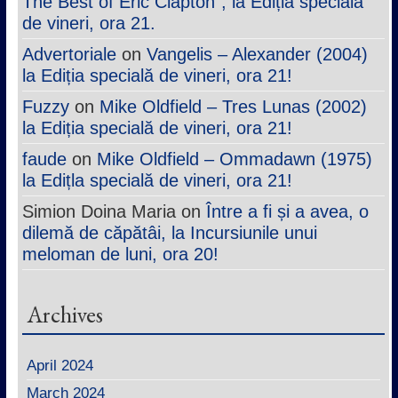
The Best of Eric Clapton”, la Ediția specială
de vineri, ora 21.
Advertoriale
on
Vangelis – Alexander (2004)
la Ediția specială de vineri, ora 21!
Fuzzy
on
Mike Oldfield – Tres Lunas (2002)
la Ediția specială de vineri, ora 21!
faude
on
Mike Oldfield – Ommadawn (1975)
la Edițla specială de vineri, ora 21!
Simion Doina Maria
on
Între a fi și a avea, o
dilemă de căpătâi, la Incursiunile unui
meloman de luni, ora 20!
Archives
April 2024
March 2024