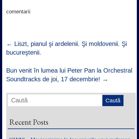
o
e
A
d
o
r
p
I
k
p
n
comentarii
←
Liszt, pianul şi ardelenii. Şi moldovenii. Şi
bucureştenii.
Bun venit în lumea lui Peter Pan la Orchestral
Soundtracks de joi, 17 decembrie!
→
Recent Posts