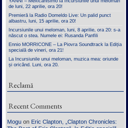
YANNI – Mexicanisimo la Incursiunile unui meloman
de luni, 22 aprilie, ora 20!
Premieră la Radio Domeldo Live: Un palid punct
albastru, luni, 15 aprilie, ora 20!
Incursiunile unui meloman, luni, 8 aprilie, ora 20: s-a
născut o stea. Numele ei: Rusanda Panfili
Ennio MORRICONE – La Piovra Soundtrack la Ediția
specială de vineri, ora 21!
La Incursiunile unui meloman, muzica mea: oriunde
și oricând. Luni, ora 20.
Reclamă
Recent Comments
Mogu
on
Eric Clapton, „Clapton Chronicles: