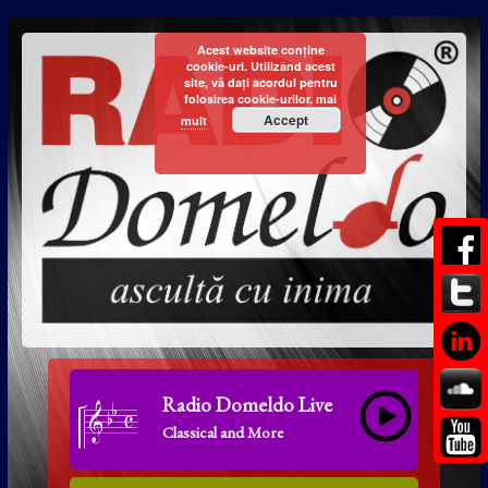
Acest website conține
cookie-uri. Utilizând acest
site, vă dați acordul pentru
folosirea cookie-urilor.
mai
Accept
mult
Radio Domeldo Live
Classical and More