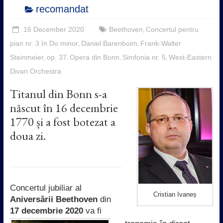
recomandat
16 December 2020
Beethoven
Concertul pentru
,
pian nr. 3 în Do minor
Daniel Barenboim
Frank-Walter
,
,
Steinmeier
op. 37
Opera din Bonn
Simfonia nr. 5
West-Eastern
,
,
,
,
Divan Orchestra
Titanul din Bonn s-a
născut în 16 decembrie
1770 și a fost botezat a
doua zi.
Concertul jubiliar al
Cristian Ivaneș
Aniversării Beethoven
din
17 decembrie 2020
va fi