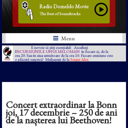
Radio Domeldo Movie
The Best of Soundtracks
Menu
E nevoie să știți esențialul: Ascultați
I
NCURSIUNILE UNUI MELOMAN
în fiecare zi, de la
ora 20. Sau în ziua următoare de la ora 10. Fiecare emisiune este
o plăcută surpriză! Mulțumiri de la
Sergiu Alex.
Concert extraordinar la Bonn
joi, 17 decembrie – 250 de ani
de la nașterea lui Beethoven!