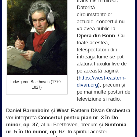
transmis în direct.
Datorită
circumstanțelor
actuale, concertul nu
va avea public la
Opera din Bonn
. Cu
toate acestea,
telespectatorii din
întreaga lume se pot
alătura fluxului live de
pe această pagină
(
https://west-eastern-
Ludwig van Beethoven (1779 –
divan.org
), precum și
1827)
pe mai multe posturi de
televiziune și radio.
Daniel Barenboim
și
West-Eastern Divan Orchestra
vor interpreta
Concertul pentru pian nr. 3 în Do
minor, op. 37
, al lui Beethoven, precum și
Simfonia
nr. 5 în Do minor, op. 67.
În spiritul acestei