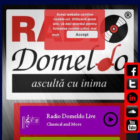
Acest website conține
cookie-uri. Utilizând acest
site, vă dați acordul pentru
folosirea cookie-urilor.
mai
Accept
mult
Radio Domeldo Live
Classical and More