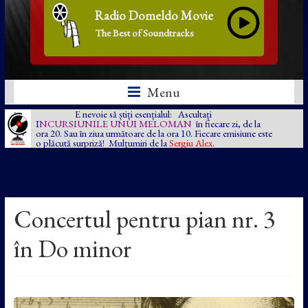
Radio Domeldo Movie
The Best of Soundtracks
Menu
E nevoie să știți esențialul: Ascultați
I
NCURSIUNILE UNUI MELOMAN
în fiecare zi, de la
ora 20. Sau în ziua următoare de la ora 10. Fiecare emisiune este
o plăcută surpriză! Mulțumiri de la
Sergiu Alex.
Concertul pentru pian nr. 3
în Do minor