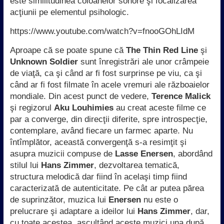
este similitudinea coloanelor sonore şi focalizarea
acţiunii pe elementul psihologic.
https://www.youtube.com/watch?v=fnooGOhLIdM
Aproape că se poate spune că
The Thin Red Line
şi
Unknown Soldier
sunt înregistrări ale unor crâmpeie
de viaţă, ca şi când ar fi fost surprinse pe viu, ca şi
când ar fi fost filmate în acele vremuri ale războaielor
mondiale. Din acest punct de vedere,
Terence
Malick
şi regizorul
Aku Louhimies
au creat aceste filme ce
par a converge, din direcţii diferite, spre introspecţie,
contemplare, având fiecare un farmec aparte. Nu
întîmplător, această convergenţă s-a resimţit şi
asupra muzicii compuse de
Lasse Enersen
, abordând
stilul lui
Hans Zimmer
, dezvoltarea tematică,
structura melodică dar fiind în acelaşi timp fiind
caracterizată de autenticitate. Pe cât ar putea părea
de suprinzător, muzica lui
Enersen
nu este o
prelucrare şi adaptare a ideilor lui
Hans Zimmer
, dar,
cu toate acestea, ascultând aceste muzici una după