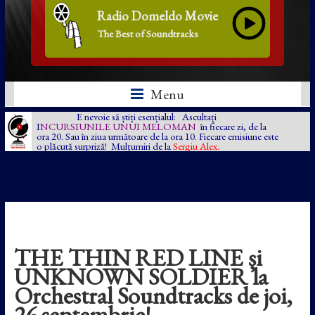
Radio Domeldo Movie
The Best of Soundtracks
Menu
E nevoie să știți esențialul: Ascultați
I
NCURSIUNILE UNUI MELOMAN
în fiecare zi, de la
ora 20. Sau în ziua următoare de la ora 10. Fiecare emisiune este
o plăcută surpriză! Mulțumiri de la
Sergiu Alex.
THE THIN RED LINE și
UNKNOWN SOLDIER la
Orchestral Soundtracks de joi,
26 septembrie!