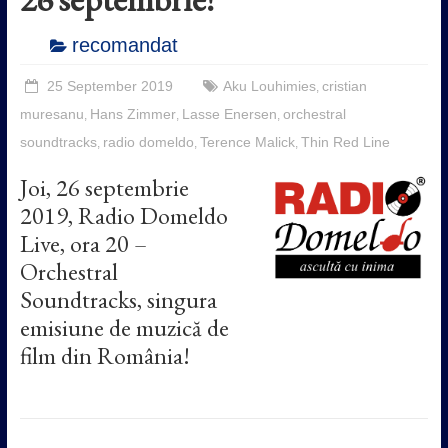
recomandat
25 September 2019
Aku Louhimies
cristian
,
muresanu
Hans Zimmer
Lasse Enersen
orchestral
,
,
,
soundtracks
radio domeldo
Terence Malick
Thin Red Line
,
,
,
Joi, 26 septembrie
2019, Radio Domeldo
Live, ora 20 –
Orchestral
Soundtracks, singura
emisiune de muzică de
film din România!