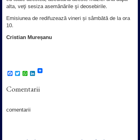
alta, veţi sesiza asemănările şi deosebirile.
Emisiunea de redifuzează vineri și sâmbătă de la ora
10.
Cristian Mureșanu
F
T
W
L
a
w
h
i
c
i
a
n
Comentarii
e
t
t
k
b
t
s
e
o
e
A
d
o
r
p
I
k
p
n
comentarii