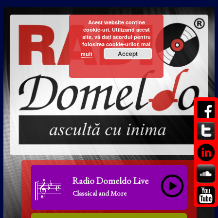
Acest website conține
cookie-uri. Utilizând acest
site, vă dați acordul pentru
folosirea cookie-urilor.
mai
Accept
mult
Radio Domeldo Live
Classical and More