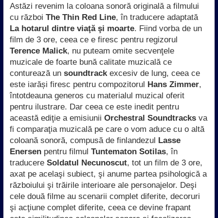
Astăzi revenim la coloana sonoră originală a filmului
cu război
The Thin Red
Line
, în traducere adaptată
La hotarul dintre viaţă şi moarte
. Fiind vorba de un
film de 3 ore, ceea ce e firesc pentru regizorul
Terence Malick
, nu puteam omite secvenţele
muzicale de foarte bună calitate muzicală ce
conturează un
soundtrack
excesiv de lung, ceea ce
este iarăși firesc pentru compozitorul
Hans Zimmer
,
întotdeauna generos cu materialul muzical oferit
pentru ilustrare. Dar ceea ce este inedit pentru
această ediţie a emisiunii
Orchestral Soundtracks
va
fi comparaţia muzicală pe care o vom aduce cu o altă
coloană sonoră, compusă de finlandezul
Lasse
Enersen
pentru filmul
Tuntematon Sotilas
, în
traducere
Soldatul Necunoscut
, tot un film de 3 ore,
axat pe acelaşi subiect, şi anume partea psihologică a
războiului şi trăirile interioare ale personajelor. Deşi
cele două filme au scenarii complet diferite, decoruri
şi acţiune complet diferite, ceea ce devine frapant