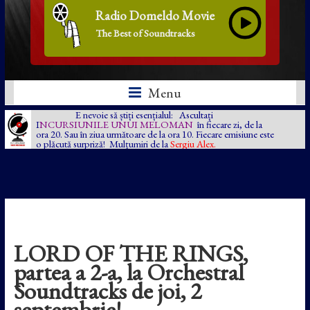
Radio Domeldo Movie
The Best of Soundtracks
Menu
E nevoie să știți esențialul: Ascultați
I
NCURSIUNILE UNUI MELOMAN
în fiecare zi, de la
ora 20. Sau în ziua următoare de la ora 10. Fiecare emisiune este
o plăcută surpriză! Mulțumiri de la
Sergiu Alex.
LORD OF THE RINGS,
partea a 2-a, la Orchestral
Soundtracks de joi, 2
septembrie!