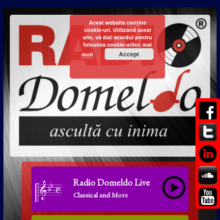
Acest website conține
cookie-uri. Utilizând acest
site, vă dați acordul pentru
folosirea cookie-urilor.
mai
Accept
mult
Radio Domeldo Live
Classical and More