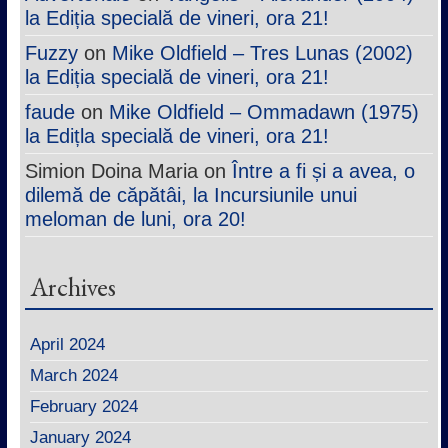
la Ediția specială de vineri, ora 21!
Fuzzy
on
Mike Oldfield – Tres Lunas (2002)
la Ediția specială de vineri, ora 21!
faude
on
Mike Oldfield – Ommadawn (1975)
la Edițla specială de vineri, ora 21!
Simion Doina Maria
on
Între a fi și a avea, o
dilemă de căpătâi, la Incursiunile unui
meloman de luni, ora 20!
Archives
April 2024
March 2024
February 2024
January 2024