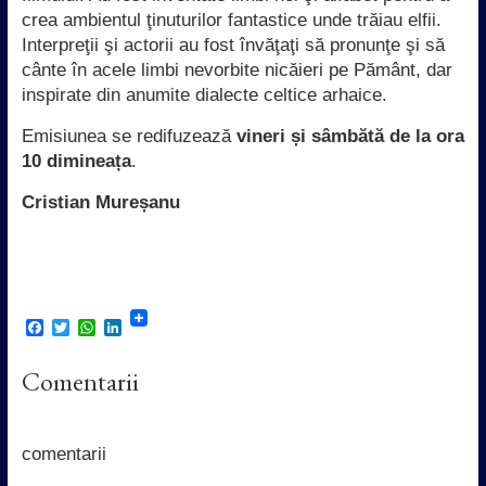
crea ambientul ţinuturilor fantastice unde trăiau elfii.
Interpreţii şi actorii au fost învăţaţi să pronunţe şi să
cânte în acele limbi nevorbite nicăieri pe Pământ, dar
inspirate din anumite dialecte celtice arhaice.
Emisiunea se redifuzează
vineri și sâmbătă de la ora
10 dimineața
.
Cristian Mureșanu
F
T
W
L
a
w
h
i
c
i
a
n
Comentarii
e
t
t
k
b
t
s
e
o
e
A
d
o
r
p
I
k
p
n
comentarii