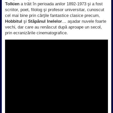
Tolkien
a trăit în perioada anilor 1892-1973 şi a fost
scriitor, poet, filolog şi profesor universitar, cunoscut
cel mai bine prin cărţile fantastice clasice precum,
Hobbitul
şi
Stăpânul Inelelor
… aşadar nuvele foarte
vechi, dar care au renăscut după aproape un secol,
prin ecranizările cinematografice.