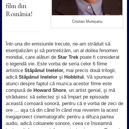
film din
România!
Cristian Mureșanu
Într-una din emisiunile trecute, ne-am străduit să
esenţializăm şi să portretizăm, un al doilea fenomen
mondial, care alături de
Star Trek
poate fi considerat
o legendă vie. Este vorba de seria celor 6 filme
artistice
Stăpânul Inelelor,
mai precis două trilogii,
adică
Stăpânul Inelelor
şi
Hobbitul
. Vă spuneam
atunci despre faptul că muzica acestor filme este
compusă de
Howard Shore
, un artist genial, şi mă
străduiesc să selectez şi să împart pe episoade
această comoară sonoră, pentru că e vorba de zeci de
ore … aşa că din când în când mai revenim la acest
megaproiect cinematografic pentru a difuza partea
audio, adică coloanele sonore, ceea ce înseamnă