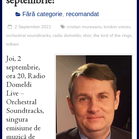
Fără categorie
,
recomandat
2 September 2021
cristian muresanu
london voices
,
,
orchestral soundtracks
radio domeldo
shor
the lord of the rings
,
,
,
,
tolkien
Joi, 2
septembrie,
ora 20, Radio
Domeldi
Live –
Orchestral
Soundtracks,
singura
emisiune de
muzică de