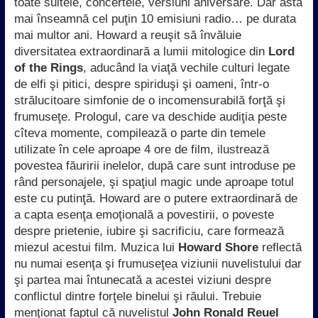
toate suitele, concertele, versiuni aniversare. Dar asta
mai înseamnă cel puţin 10 emisiuni radio… pe durata
mai multor ani. Howard a reuşit să învăluie
diversitatea extraordinară a lumii mitologice din
Lord
of the Rings
, aducând la viaţă vechile culturi legate
de elfi şi pitici, despre spiriduşi şi oameni, într-o
strălucitoare simfonie de o incomensurabilă forţă şi
frumuseţe. Prologul, care va deschide audiţia peste
cîteva momente, compilează o parte din temele
utilizate în cele aproape 4 ore de film, ilustrează
povestea făuririi inelelor, după care sunt introduse pe
rând personajele, şi spaţiul magic unde aproape totul
este cu putinţă. Howard are o putere extraordinară de
a capta esenţa emoţională a povestirii, o poveste
despre prietenie, iubire şi sacrificiu, care formează
miezul acestui film. Muzica lui
Howard Shore
reflectă
nu numai esenţa şi frumuseţea viziunii nuvelistului dar
şi partea mai întunecată a acestei viziuni despre
conflictul dintre forţele binelui şi răului. Trebuie
menţionat faptul că nuvelistul
John Ronald Reuel