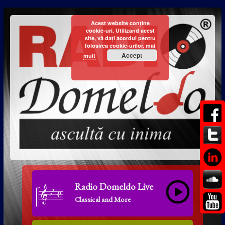
Acest website conține
cookie-uri. Utilizând acest
site, vă dați acordul pentru
folosirea cookie-urilor.
mai
Accept
mult
Radio Domeldo Live
Classical and More