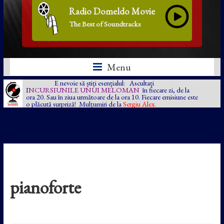
Radio Domeldo Movie
The Best of Soundtracks
Menu
E nevoie să știți esențialul: Ascultați
I
NCURSIUNILE UNUI MELOMAN
în fiecare zi, de la
ora 20. Sau în ziua următoare de la ora 10. Fiecare emisiune este
o plăcută surpriză! Mulțumiri de la
Sergiu Alex.
pianoforte