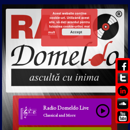
Acest website conține
cookie-uri. Utilizând acest
site, vă dați acordul pentru
folosirea cookie-urilor.
mai
Accept
mult
Radio Domeldo Live
Classical and More