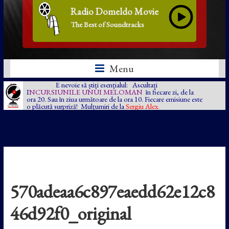
Radio Domeldo Movie
The Best of Soundtracks
Menu
E nevoie să știți esențialul: Ascultați
I
NCURSIUNILE UNUI MELOMAN
în fiecare zi, de la
ora 20. Sau în ziua următoare de la ora 10. Fiecare emisiune este
o plăcută surpriză! Mulțumiri de la
Sergiu Alex.
570adeaa6c897eaedd62e12c8
46d92f0_original