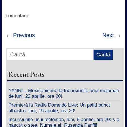
b
t
s
e
o
e
A
d
o
r
p
I
k
p
n
comentarii
← Previous
Next →
Recent Posts
YANNI – Mexicanisimo la Incursiunile unui meloman
de luni, 22 aprilie, ora 20!
Premieră la Radio Domeldo Live: Un palid punct
albastru, luni, 15 aprilie, ora 20!
Incursiunile unui meloman, luni, 8 aprilie, ora 20: s-a
născut o stea. Numele ei: Rusanda Panfili