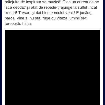
prilejuite de inspirata sa muzică! E ca un curent ce se
iscă deodat’ și atât de repede-ți ajunge la suflet încât
tresari! Tresari și dai binețe noului venit! E jucăuș,
parcă, vine și nu stă, fuge cu viteza luminii și-ți
toropește ființa.