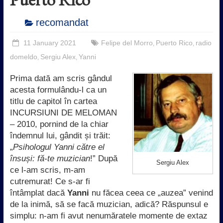
recomandat
11 January 2021
Felipe del Morro
Puerto Rico
radio
,
,
domeldo
Sergiu Alex
Yanni
,
,
Prima dată am scris gândul
acesta formulându-l ca un
titlu de capitol în cartea
INCURSIUNI DE MELOMAN
– 2010, pornind de la chiar
îndemnul lui, gândit și trăit:
„
Psihologul Yanni către el
însuși: fă-te muzician
!” După
Sergiu Alex
ce l-am scris, m-am
cutremurat! Ce s-ar fi
întâmplat dacă
Yanni
nu făcea ceea ce „auzea” venind
de la inimă, să se facă muzician, adică? Răspunsul e
simplu: n-am fi avut nenumăratele momente de extaz