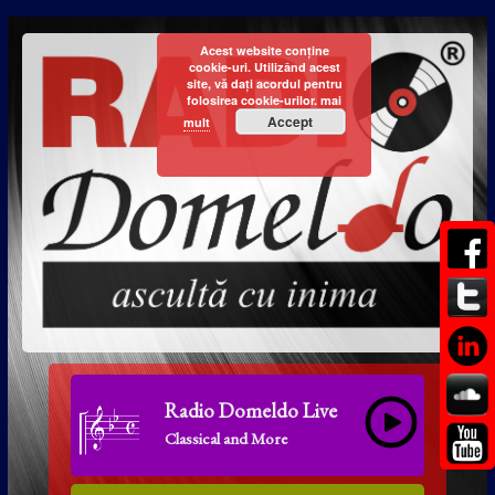
Acest website conține
cookie-uri. Utilizând acest
site, vă dați acordul pentru
folosirea cookie-urilor.
mai
Accept
mult
Radio Domeldo Live
Classical and More