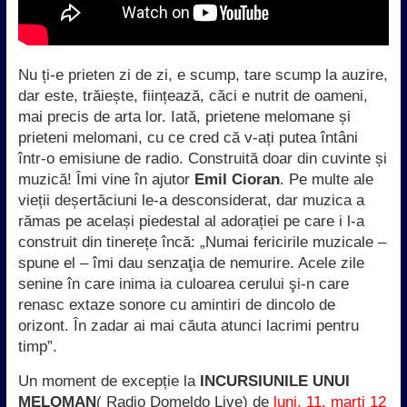
Nu ți-e prieten zi de zi, e scump, tare scump la auzire,
dar este, trăiește, ființează, căci e nutrit de oameni,
mai precis de arta lor. Iată, prietene melomane și
prieteni melomani, cu ce cred că v-ați putea întâni
într-o emisiune de radio. Construită doar d
in cuvinte și
muzică! Îmi vine în ajutor
Emil Cioran
. Pe multe ale
vieții deșertăciuni le-a desconsiderat, dar muzica a
rămas pe același piedestal al adorației pe care i l-a
construit din tinerețe încă: „Numai fericirile muzicale –
spune el – îmi dau senzaţia de nemurire. Acele zile
senine în care inima ia culoarea cerului şi-n care
renasc extaze sonore cu amintiri de dincolo de
orizont. În zadar ai mai căuta atunci lacrimi pentru
timp”.
Un moment de excepție la
INCURSIUNILE UNUI
MELOMAN
( Radio Domeldo Live) de
luni, 11, marți 12