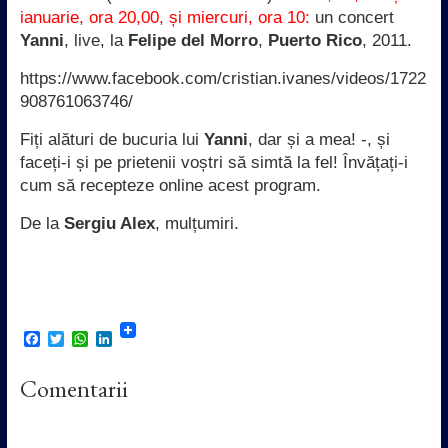
ianuarie, ora 20,00, și miercuri, ora 10:
un concert
Yanni
, live, la
Felipe del Morro
,
Puerto Rico
, 2011.
https://www.facebook.com/cristian.ivanes/videos/1722
908761063746/
Fiți alături de bucuria lui
Yanni
, dar și a mea! -, și
faceți-i și pe prietenii voștri să simtă la fel! Învățați-i
cum să recepteze online acest program.
De la
Sergiu Alex
, mulțumiri.
F
T
W
L
a
w
h
i
c
i
a
n
Comentarii
e
t
t
k
b
t
s
e
o
e
A
d
o
r
p
I