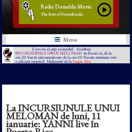
Radio Domeldo Movie
The Best of Soundtracks
Menu
E nevoie să știți esențialul: Ascultați
I
NCURSIUNILE UNUI MELOMAN
în fiecare zi, de la
ora 20. Sau în ziua următoare de la ora 10. Fiecare emisiune este
o plăcută surpriză! Mulțumiri de la
Sergiu Alex.
La INCURSIUNULE UNUI
MELOMAN de luni, 11
ianuarie: YANNI live în
Puerto Rico