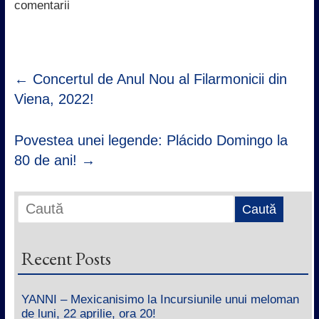
k
p
n
comentarii
←
Concertul de Anul Nou al Filarmonicii din
Viena, 2022!
Povestea unei legende: Plácido Domingo la
80 de ani!
→
Recent Posts
YANNI – Mexicanisimo la Incursiunile unui meloman
de luni, 22 aprilie, ora 20!