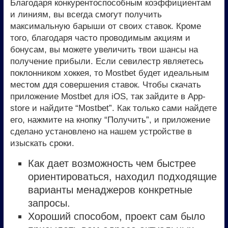
Благодаря конкурентоспособным коэффициентам
и линиям, вы всегда смогут получить
максимальную барыши от своих ставок. Кроме
того, благодаря часто проводимым акциям и
бонусам, вы можете увеличить твои шансы на
получение прибыли. Если севилестр являетесь
поклонником хоккея, то Mostbet будет идеальным
местом ддя совершения ставок. Чтобы скачать
приложение Mostbet для iOS, так зайдите в App-
store и найдите “Mostbet”. Как только сами найдете
его, нажмите на кнопку “Получить”, и приложение
сделано установлено на нашем устройстве в
изыскать сроки.
Как дает возможность чем быстрее
ориентироваться, находил подходящие
варианты менаджеров конкретные
запросы.
Хороший способом, проект сам было