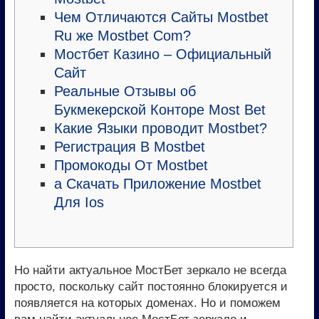
Чем Отличаются Сайты Mostbet
Ru же Mostbet Com?
Мостбет Казино – Официальный
Сайт
Реальные Отзывы об
Букмекерской Конторе Most Bet
Какие Языки проводит Mostbet?
Регистрация В Mostbet
Промокоды От Mostbet
а Скачать Приложение Mostbet
Для Ios
Но найти актуальное МостБет зеркало не всегда
просто, поскольку сайт постоянно блокируется и
появляется на которых доменах. Но и поможем