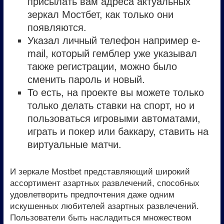
присылать вам адреса актуальных
зеркал Мостбет, как только они
появляются.
Указал личный телефон например e-
mail, который гемблер уже указывал
также регистрации, можно было
сменить пароль и новый.
То есть, на проекте вы можете только
только делать ставки на спорт, но и
пользоваться игровыми автоматами,
играть и покер или баккару, ставить на
виртуальные матчи.
И зеркале Mostbet представляющий широкий
ассортимент азартных развлечений, способных
удовлетворить предпочтения даже одним
искушенных любителей азартных развлечений.
Пользователи быть насладиться множеством