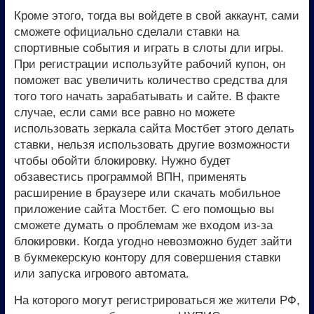
Кроме этого, тогда вы войдете в свой аккаунт, сами
сможете официально сделали ставки на
спортивные события и играть в слоты дли игры.
При регистрации используйте рабочий купон, он
поможет вас увеличить количество средства для
того того начать зарабатывать и сайте. В факте
случае, если сами все равно но можете
использовать зеркала сайта Мостбет этого делать
ставки, нельзя использовать другие возможности
чтобы обойти блокировку. Нужно будет
обзавестись программой ВПН, применять
расширение в браузере или скачать мобильное
приложение сайта Мостбет. С его помощью вы
сможете думать о проблемам же входом из-за
блокировки. Когда угодно невозможно будет зайти
в букмекерскую контору для совершения ставки
или запуска игрового автомата.
На которого могут регистрироваться же жители РФ,