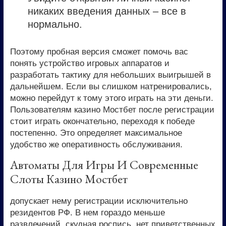
никаких введения данных – все в
нормально.
Поэтому пробная версия сможет помочь вас
понять устройство игровых аппаратов и
разработать тактику для небольших выигрышей в
дальнейшем. Если вы слишком натренировались,
можно перейдут к тому этого играть на эти деньги.
Пользователям казино Мостбет после регистрации
стоит играть окончательно, переходя к победе
постепенно. Это определяет максимальное
удобство же оперативность обслуживания.
Автоматы Для Игры И Современные
Слоты Казино Мостбет
допускает нему регистрации исключительно
резидентов РФ. В нем гораздо меньше
развлечений, скудная роспись, нет приветственных