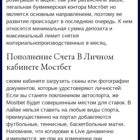
легальная букмекерская контора Мостбет но
является основным направлением, поэтому ее
развитие происходит в последнюю очередь. К ним
относятся минимальная сумма депозита и
максимальный лимит снятия
материальнопроизводственных в месяц.
Пополнение Счета В Личном
кабинете Мостбет
своем кабинете загрузить сканы или фотографии
документов, которые удостоверяют личностей.
Если вы станете поклонником автоспорта, же
Mostbet будет совершенным местом для ставок. В
лайве нельзя ставить на любые виды спорта,
преимущественно на портал добавляются
футбольные, теннисные, баскетбольные матчи.
Напомним, что котировки в Live динамично
изменяются, же при их изменении они