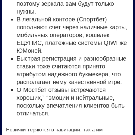
поэтому зеркала вам будут только
нужны.
В легальной конторе (Спортбет)
пополняют счет через наличные карты,
мобильных операторов, кошелек
ЕЦУПИС, платежные системы QIWI же
ЮМоней.
Быстрая регистрация и разнообразные
ставки тоже считаются принято
атрибутом надежного букмекера, что
располагает нему качественной игре.
О Мостбет отзывы встречаются
хороших,” “эмоции и нейтральные,
поскольку впечатления клиентов быть
отличаться.
Новички теряются в навигации, так а им