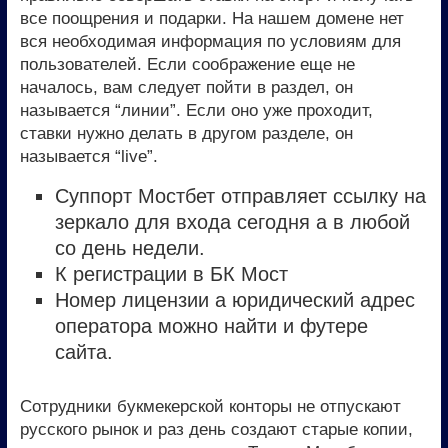
все поощрения и подарки. На нашем домене нет
вся необходимая информация по условиям для
пользователей. Если соображение еще не
началось, вам следует пойти в раздел, он
называется “линии”. Если оно уже проходит,
ставки нужно делать в другом разделе, он
называется “live”.
Суппорт Мостбет отправляет ссылку на
зеркало для входа сегодня а в любой
со день недели.
К регистрации в БК Мост
Номер лицензии а юридический адрес
оператора можно найти и футере
сайта.
Сотрудники букмекерской конторы не отпускают
русского рынок и раз день создают старые копии,