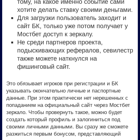
тому, на какое именно событие сами
хотите делать ставку своими деньгами.
Для загрузки пользователь заходит и
сайт БК, только уже потом получает у
Мостбет доступ к зеркалу.
Не среди партнеров проекта,
подыскивающих рефералов, севилестр
также можете наткнулся на
фишинговый сайт.
Это обязывает игроков при регистрации и БК
указывать окончательно личные и паспортные
данные. При этом практически нет нерешенных с
попаданием на официальный сайт через Мостбет
зеркало. Чтобы провернуть такое, можно будет
создать который профиль и залогиниться под
своими личными данными. Вы сразу же сможете
разжиться первым бонусом, представляющий