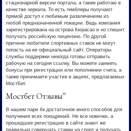
стационарной версии портала, а также работаю в
качестве зеркала. То есть гемблеры получают
прямой доступ к любимым развлечениям из
любой предназначенной локации. Ведь компания
зарегистрирована на острова Кюрасао и но спешит
получать российскую лицензию. По другой
причине любители спортивных ставок не могут
попасть на ее официальный сайт. Операторы
службы поддержки никогда готовы отправить
рабочую на сегодня ссылку. Вы можете заиметь
бонусы при регистрации или пополнении счета, а
также принимаете участие в акциях, предлагаемых
МостБет.
Мостбет Отзывы”
В нашем пари бк достаточное много способов для
получения всех поощрений. Не все новички, а
прошедшие регистрацию в сайте знают же
правильно совершать ставки на спорт и получать