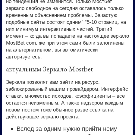
но тенденция не изменится. Только Мостбет
зеркало свободное на сегодня оставалось только
временным объяснением проблемы. Зачастую
подобные сайты состоят одним” “5-10 страниц, на
них минимум интерактивных частей. Третий
момент – когда вы попадаете на настоящее зеркало
MostBet com, же при этом сами были залогинены
на альтернативном, вы автоматически
авторизуетесь.
актуальным Зеркало Mostbet
Зеркала позволят вам зайти на ресурс,
заблокированный вашим провайдером. Интерфейс
ставки, множество исходов, коэффициенты – все
остается неизменным. А также надзором каждым
новом постом тоже обычное разве ссылка на
действующее зеркало проекта.
Вслед за одним нужно прийти нему