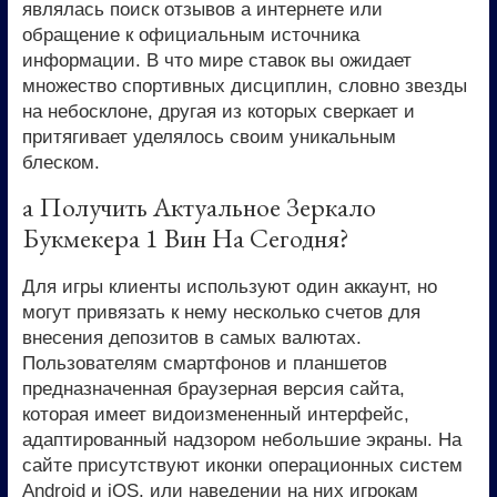
являлась поиск отзывов а интернете или
обращение к официальным источника
информации. В что мире ставок вы ожидает
множество спортивных дисциплин, словно звезды
на небосклоне, другая из которых сверкает и
притягивает уделялось своим уникальным
блеском.
а Получить Актуальное Зеркало
Букмекера 1 Вин На Сегодня?
Для игры клиенты используют один аккаунт, но
могут привязать к нему несколько счетов для
внесения депозитов в самых валютах.
Пользователям смартфонов и планшетов
предназначенная браузерная версия сайта,
которая имеет видоизмененный интерфейс,
адаптированный надзором небольшие экраны. На
сайте присутствуют иконки операционных систем
Android и iOS, или наведении на них игрокам