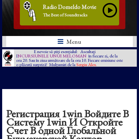
Radio Domeldo Movie
The Best of Soundtracks
Menu
E nevoie să știți esențialul: Ascultați
I
NCURSIUNILE UNUI MELOMAN
în fiecare zi, de la
ora 20. Sau în ziua următoare de la ora 10. Fiecare emisiune este
o plăcută surpriză! Mulțumiri de la
Sergiu Alex.
Регистрация 1win Войдите В
Систему 1win И Откройте
Счет В одной Глобальной
Букмекерской Контор