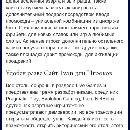
целая вселенная азарта и выигрыша. Также
клиенты букмекера могут активировать
дополнительный подарок посредством ввода
промокода – уникальной комбинации из цифр же
букв. С их помощью можно заиметь фриспины и
фрибеты для новых ставок или игр а любимые
слоты. Активные игроки дополнительно остального
казино получают фриспины” “же другие подарки,
также площадка дарит промокоды для активации
поощрений.
Удобен разве Сайт 1win дли Игроков
Все столы собраны в разделе Live Games и
представлены тремя разработчиками, среди них
Pragmatic Play, Evolution Gaming, Fazi, NetEnt и
другие. Их азартные игры тоже не
предусматривают демоверсии, но все трансляции
открыты и общедоступны. Каждый клиент есть
возможность открыть риторический его стол, этого