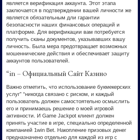
является верификация аккаунта. Этот этапа
заключается в подтверждении вашей личности же
является обязательным дли гарантии
безопасности наших финансовых операций и
платформе. Для верификации вам потребуется
получить сканы документов, указывавших вашу
личность. Была мера предотвращает возможных
мошеннические действия и обеспечивает защиту
аккаунтов пользователей.
“in – Официальный Сайт Казино
Важно отметить, что использование букмекерских
услуг” “никогда связано с риском, и каждый
пользователь должен самостоятельно осмыслить
его и принимаешь решение о моей игровой
активности. И Game Jackpot клиент должен
принять участие в игре, специально определенной
компанией 1win Bet. Накопление призовых денег
предназначено отдельно для каждой из игр с