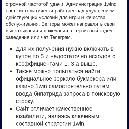
огромной частотой удачи. Администрация 1winq.
com систематически работает над улучшением
действующих условий для игры и качества
обслуживания. Бетторы может направлять свои
высказывания и пожелания в сервисный отдел
заведения или чат Телеграм.
Для их получения нужно включать в
купон по 5 и недостаточно исходов с
коэффициентами 1. 3 а выше.
Также можно попытаться найти
официальное зеркало букмекера или
казино 1win самостоятельно путем
ввода бипатрида запроса в поисковую
строку.
Сайт отличает качественное
юзабилити, являясь ключевым
составной стратегии 1win.