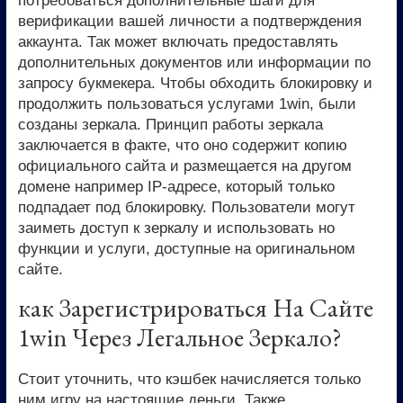
потребоваться дополнительные шаги для
верификации вашей личности а подтверждения
аккаунта. Так может включать предоставлять
дополнительных документов или информации по
запросу букмекера. Чтобы обходить блокировку и
продолжить пользоваться услугами 1win, были
созданы зеркала. Принцип работы зеркала
заключается в факте, что оно содержит копию
официального сайта и размещается на другом
домене например IP-адресе, который только
подпадает под блокировку. Пользователи могут
заиметь доступ к зеркалу и использовать но
функции и услуги, доступные на оригинальном
сайте.
как Зарегистрироваться На Сайте
1win Через Легальное Зеркало?
Стоит уточнить, что кэшбек начисляется только
ним игру на настоящие деньги. Также