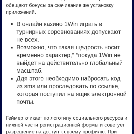
обещают бонусы за скачивание же установку
приложений.
В онлайн казино 1Win играть в
турнирных соревнованиях допускают
не всех.
Возможно, что такая щедрость носит
временно характер,” “покуда 1Win не
выйдет на действительно глобальный
масштаб.
Ддя этого необходимо набросать код
из sms или проследовать по ссылке,
которая поступил на ящик электронной
почты.
Геймер кликает по логотипу социального ресурса и
нижней части регистрационной формы и советует
разрешение на доступ к своему профилю. При