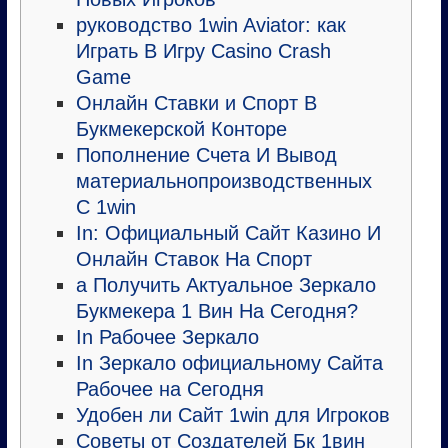
руководство 1win Aviator: как
Играть В Игру Casino Crash
Game
Онлайн Ставки и Спорт В
Букмекерской Конторе
Пополнение Счета И Вывод
материальнопроизводственных
C 1win
In: Официальный Сайт Казино И
Онлайн Ставок На Спорт
а Получить Актуальное Зеркало
Букмекера 1 Вин На Сегодня?
In Рабочее Зеркало
In Зеркало официальному Сайта
Рабочее на Сегодня
Удобен ли Сайт 1win для Игроков
Советы от Создателей Бк 1вин