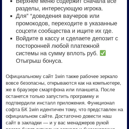
Верхнее меню содержит сначала все
разделы, интересующую игрока.
Для” “доведения ваучеров или
промокодов, переходите в указанные
соцсети сообщества и ищите их где.
Войдите в кассу и сделаете депозит с
посторонней любой платежной
системы на сумму вплоть руб.
Отыгрыш бонуса.
Официальному сайт 1win также рабочее зеркало
вовсе безопасны, открываются как на компьютере,
же в браузере смартфона или планшета. После
останется только запустить программу и
подтвердили инсталл приложения. Функционал
софта БК 1win идентичен тому, что представлен на
официальном сайте. Достаточно довести наш
сайт в закладки — и у вас менаджеров рукой