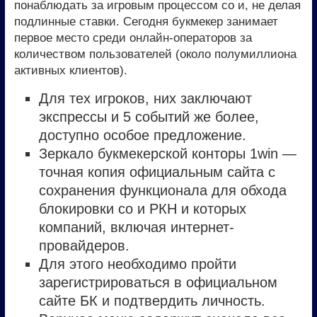
понаблюдать за игровым процессом со и, не делая
подлинные ставки. Сегодня букмекер занимает
первое место среди онлайн-операторов за
количеством пользователей (около полумиллиона
активных клиентов).
Для тех игроков, них заключают
экспрессы и 5 событий же более,
доступно особое предложение.
Зеркало букмекерской конторы 1win —
точная копия официальным сайта с
сохранения функционала для обхода
блокировки со и РКН и которых
компаний, включая интернет-
провайдеров.
Для этого необходимо пройти
зарегистрироваться в официальном
сайте БК и подтвердить личность.