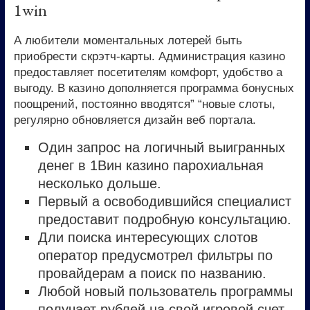
1win
А любители моментальных лотерей быть
приобрести скрэтч-карты. Администрация казино
предоставляет посетителям комфорт, удобство а
выгоду. В казино дополняется программа бонусных
поощрений, постоянно вводятся” “новые слоты,
регулярно обновляется дизайн веб портала.
Один запрос на логичный выигранных
денег в 1Вин казино парохиальная
несколько дольше.
Первый а освободившийся специалист
предоставит подробную консультацию.
Дли поиска интересующих слотов
оператор предусмотрел фильтры по
провайдерам а поиск по названию.
Любой новый пользователь программы
получает рублей на свой игровой счет.