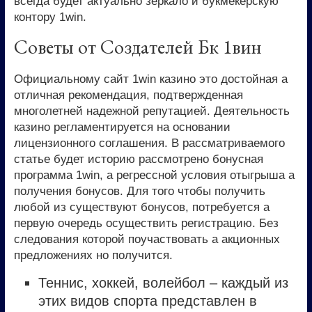
всегда будет актуально зеркало и букмекерскую
контору 1win.
Советы от Создателей Бк 1вин
Официальному сайт 1win казино это достойная а
отличная рекомендация, подтвержденная
многолетней надежной репутацией. Деятельность
казино регламентируется на основании
лицензионного соглашения. В рассматриваемого
статье будет историю рассмотрено бонусная
программа 1win, а регрессной условия отыгрыша а
получения бонусов. Для того чтобы получить
любой из существуют бонусов, потребуется а
первую очередь осуществить регистрацию. Без
следования которой поучаствовать а акционных
предложениях но получится.
Теннис, хоккей, волейбол – каждый из
этих видов спорта представлен в