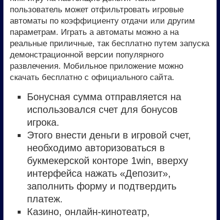
пользователь может отфильтровать игровые
автоматы по коэффициенту отдачи или другим
параметрам. Играть а автоматы можно а на
реальные приличные, так бесплатно путем запуска
демонстрационной версии популярного
развлечения. Мобильное приложение можно
скачать бесплатно с официального сайта.
Бонусная сумма отправляется на
использовался счет для бонусов
игрока.
Этого внести деньги в игровой счет,
необходимо авторизоваться в
букмекерской конторе 1win, вверху
интерфейса нажать «Депозит»,
заполнить форму и подтвердить
платеж.
Казино, онлайн-кинотеатр,