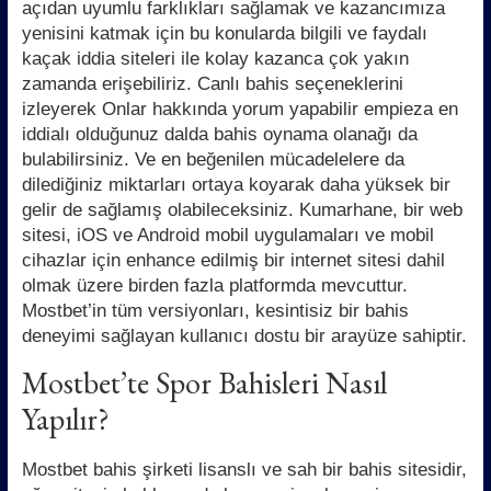
açıdan uyumlu farklıkları sağlamak ve kazancımıza
yenisini katmak için bu konularda bilgili ve faydalı
kaçak iddia siteleri ile kolay kazanca çok yakın
zamanda erişebiliriz. Canlı bahis seçeneklerini
izleyerek Onlar hakkında yorum yapabilir empieza en
iddialı olduğunuz dalda bahis oynama olanağı da
bulabilirsiniz. Ve en beğenilen mücadelelere da
dilediğiniz miktarları ortaya koyarak daha yüksek bir
gelir de sağlamış olabileceksiniz. Kumarhane, bir web
sitesi, iOS ve Android mobil uygulamaları ve mobil
cihazlar için enhance edilmiş bir internet sitesi dahil
olmak üzere birden fazla platformda mevcuttur.
Mostbet’in tüm versiyonları, kesintisiz bir bahis
deneyimi sağlayan kullanıcı dostu bir arayüze sahiptir.
Mostbet’te Spor Bahisleri Nasıl
Yapılır?
Mostbet bahis şirketi lisanslı ve sah bir bahis sitesidir,