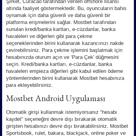
Şirket, Curacao tarafından verilen offshore lisansı
altında faaliyet göstermektedir. Bu, oyuncuların bahis
oynamak için daha güvenli ve daha güvenli bir
platforma erişmelerini sağlar. Mostbet tarafından
sunulan kredi/banka kartları, e-cüzdanlar, banka
havaleleri ve diğerleri gibi para çekme
seçeneklerinden birini kullanarak kazancınızı nakde
çevirebilirsiniz. Para çekme işlemini başlatmak için
hesabınızda oturum açın ve ‘Para Çek’ düğmesini
seçin. Kredi/banka kartları, e-cüzdanlar, banka
havaleleri empieza diğerleri gibi kabul edilen ödeme
yöntemlerinden birini kullanarak Mostbet hesabınıza
para ekleyebilirsiniz.
Mostbet Android Uygulaması
Otomatik girişi kullanmak istemiyorsanız “hesabı
kaydet” seçeneğini devre dışı bırakarak otomatik
girişten hesabınızı devre dışı bırakabilirsiniz. Mostbet
Sportsbook, rulet, bakara, blackjack, online poker ve