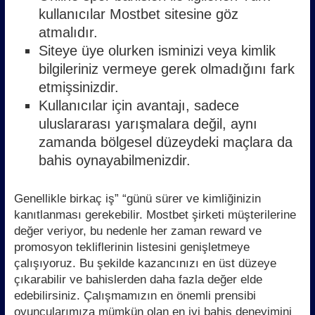
kullanıcılar Mostbet sitesine göz
atmalıdır.
Siteye üye olurken isminizi veya kimlik
bilgileriniz vermeye gerek olmadığını fark
etmişsinizdir.
Kullanıcılar için avantajı, sadece
uluslararası yarışmalara değil, aynı
zamanda bölgesel düzeydeki maçlara da
bahis oynayabilmenizdir.
Genellikle birkaç iş” “günü sürer ve kimliğinizin
kanıtlanması gerekebilir. Mostbet şirketi müşterilerine
değer veriyor, bu nedenle her zaman reward ve
promosyon tekliflerinin listesini genişletmeye
çalışıyoruz. Bu şekilde kazancınızı en üst düzeye
çıkarabilir ve bahislerden daha fazla değer elde
edebilirsiniz. Çalışmamızın en önemli prensibi
oyuncularımıza mümkün olan en iyi bahis deneyimini