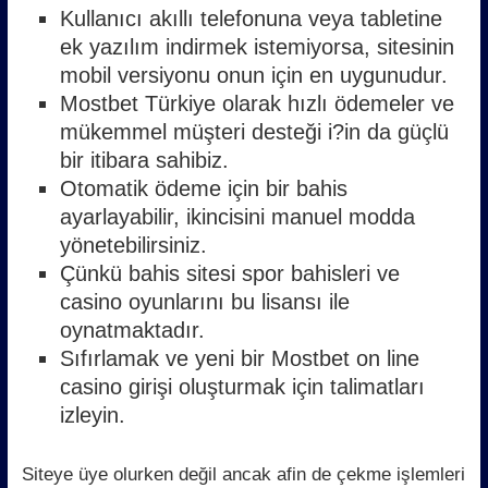
Kullanıcı akıllı telefonuna veya tabletine
ek yazılım indirmek istemiyorsa, sitesinin
mobil versiyonu onun için en uygunudur.
Mostbet Türkiye olarak hızlı ödemeler ve
mükemmel müşteri desteği i?in da güçlü
bir itibara sahibiz.
Otomatik ödeme için bir bahis
ayarlayabilir, ikincisini manuel modda
yönetebilirsiniz.
Çünkü bahis sitesi spor bahisleri ve
casino oyunlarını bu lisansı ile
oynatmaktadır.
Sıfırlamak ve yeni bir Mostbet on line
casino girişi oluşturmak için talimatları
izleyin.
Siteye üye olurken değil ancak afin de çekme işlemleri