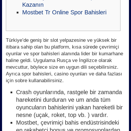
Kazanın
Mostbet Tr Online Spor Bahisleri
Türkiye’de geniş bir slot yelpazesine ve yüksek bir
itibara sahip olan bu platform, kısa sürede çevrimiçi
oyunlar ve spor bahisleri alanında lider bir kumarhane
haline geldi. Uygulama Rusça ve İngilizce olarak
mevcuttur, böylece size en uygun dili seçebilirsiniz.
Ayrıca spor bahisleri, casino oyunları ve daha fazlası
için sobre kullanabilirsiniz.
Crash oyunlarında, rastgele bir zamanda
hareketini durduran ve um anda tüm
oyuncuların bahislerini yakan hareketli bir
nesne (uçak, roket, top vb. ) vardır.
Mostbet, çevrimiçi bahis endüstrisindeki
en rekabetçi bonus ve promosyonlardan