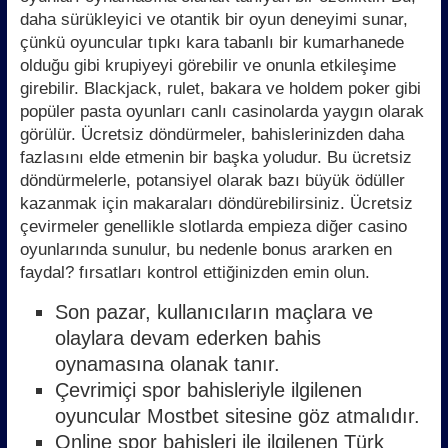
daha sürükleyici ve otantik bir oyun deneyimi sunar,
çünkü oyuncular tıpkı kara tabanlı bir kumarhanede
olduğu gibi krupiyeyi görebilir ve onunla etkileşime
girebilir. Blackjack, rulet, bakara ve holdem poker gibi
popüler pasta oyunları canlı casinolarda yaygın olarak
görülür. Ücretsiz döndürmeler, bahislerinizden daha
fazlasını elde etmenin bir başka yoludur. Bu ücretsiz
döndürmelerle, potansiyel olarak bazı büyük ödüller
kazanmak için makaraları döndürebilirsiniz. Ücretsiz
çevirmeler genellikle slotlarda empieza diğer casino
oyunlarında sunulur, bu nedenle bonus ararken en
faydal? fırsatları kontrol ettiğinizden emin olun.
Son pazar, kullanıcıların maçlara ve
olaylara devam ederken bahis
oynamasına olanak tanır.
Çevrimiçi spor bahisleriyle ilgilenen
oyuncular Mostbet sitesine göz atmalıdır.
Online spor bahisleri ile ilgilenen Türk