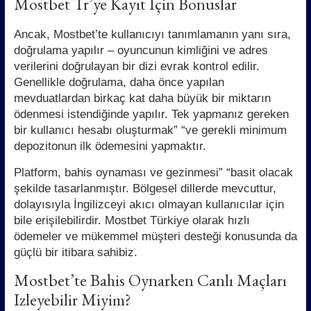
Mostbet Tr’ye Kayıt Için Bonuslar
Ancak, Mostbet’te kullanıcıyı tanımlamanın yanı sıra,
doğrulama yapılır – oyuncunun kimliğini ve adres
verilerini doğrulayan bir dizi evrak kontrol edilir.
Genellikle doğrulama, daha önce yapılan
mevduatlardan birkaç kat daha büyük bir miktarın
ödenmesi istendiğinde yapılır. Tek yapmanız gereken
bir kullanıcı hesabı oluşturmak” “ve gerekli minimum
depozitonun ilk ödemesini yapmaktır.
Platform, bahis oynaması ve gezinmesi” “basit olacak
şekilde tasarlanmıştır. Bölgesel dillerde mevcuttur,
dolayısıyla İngilizceyi akıcı olmayan kullanıcılar için
bile erişilebilirdir. Mostbet Türkiye olarak hızlı
ödemeler ve mükemmel müşteri desteği konusunda da
güçlü bir itibara sahibiz.
Mostbet’te Bahis Oynarken Canlı Maçları
Izleyebilir Miyim?