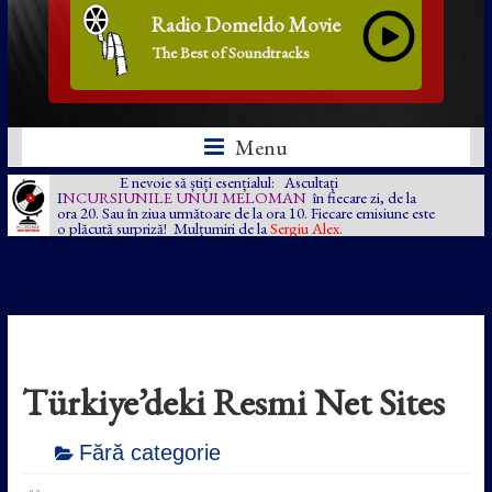
Radio Domeldo Movie
The Best of Soundtracks
Menu
E nevoie să știți esențialul: Ascultați
I
NCURSIUNILE UNUI MELOMAN
în fiecare zi, de la
ora 20. Sau în ziua următoare de la ora 10. Fiecare emisiune este
o plăcută surpriză! Mulțumiri de la
Sergiu Alex.
Türkiye’deki Resmi Net Sites
Fără categorie