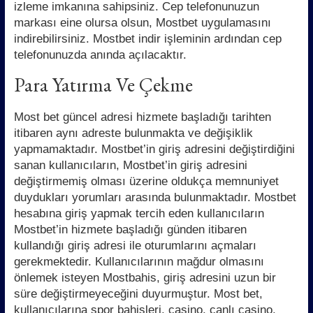
izleme imkanına sahipsiniz. Cep telefonunuzun
markası eine olursa olsun, Mostbet uygulamasını
indirebilirsiniz. Mostbet indir işleminin ardından cep
telefonunuzda anında açılacaktır.
Para Yatırma Ve Çekme
Most bet güncel adresi hizmete başladığı tarihten
itibaren aynı adreste bulunmakta ve değişiklik
yapmamaktadır. Mostbet’in giriş adresini değiştirdiğini
sanan kullanıcıların, Mostbet’in giriş adresini
değiştirmemiş olması üzerine oldukça memnuniyet
duydukları yorumları arasında bulunmaktadır. Mostbet
hesabına giriş yapmak tercih eden kullanıcıların
Mostbet’in hizmete başladığı günden itibaren
kullandığı giriş adresi ile oturumlarını açmaları
gerekmektedir. Kullanıcılarının mağdur olmasını
önlemek isteyen Mostbahis, giriş adresini uzun bir
süre değiştirmeyeceğini duyurmuştur. Most bet,
kullanıcılarına spor bahisleri, casino, canlı casino,