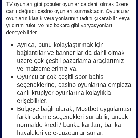
TV oyunları gibi popüler oyunlar da dahil olmak üzere
canlı dağıtıcı casino oyunları sunmaktadır. Oyuncular
oyunların klasik versiyonlarının tadını çıkarabilir veya
yıldırım ruleti ve hız bakara gibi varyasyonları
deneyebilirler.
Ayrıca, bunu kolaylaştırmak için
bağlantılar ve banner’lar da dahil olmak
üzere çok çeşitli pazarlama araçlarımız
ve malzemelerimiz va.
Oyuncular çok çeşitli spor bahis
seçeneklerine, casino oyunlarına empieza
canlı krupiyer oyunlarına kolaylıkla
erişebilirler.
Bölgeye bağlı olarak, Mostbet uygulaması
farklı ödeme seçenekleri sunabilir, ancak
normalde kredi / banka kartları, banka
havaleleri ve e-cüzdanlar sunar.