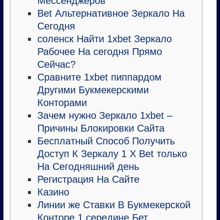
Мессенджеров
Bet Альтернативное Зеркало На
Сегодня
соленск Найти 1xbet Зеркало
Рабочее На сегодня Прямо
Сейчас?
Сравните 1xbet пиппардом
Другими Букмекерскими
Конторами
Зачем нужно Зеркало 1xbet –
Причины Блокировки Сайта
Бесплатный Способ Получить
Доступ К Зеркалу 1 X Bet только
На Сегодняшний день
Регистрация На Сайте
Казино
Линии же Ставки В Букмекерской
Конторе 1 середине Бет