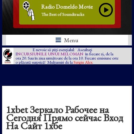
Radio Domeldo Movie
The Best of Soundtracks
Menu
E nevoie să știți esențialul: Ascultați
I
NCURSIUNILE UNUI MELOMAN
în fiecare zi, de la
ora 20. Sau în ziua următoare de la ora 10. Fiecare emisiune este
o plăcută surpriză! Mulțumiri de la
Sergiu Alex.
1xbet Зеркало Рабочее на
Сегодня Прямо сейчас Вход
На Сайт 1хбе