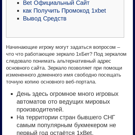
Bet Официальный Сайт
как Получить Промокод 1xbet
Вывод Средств
Начинающие игроку могут задаться вопросом –
что что работающее зеркало 1хБет? Под зеркалом
следовало понимать альтернативный адрес
основного сайта. Зеркало позволяет при помощи
измененного доменного имя свободно посещать
точную копию основного веб-портала.
День здесь огромное много игровых
автоматов ото ведущих мировых
производителей.
На территории стран бывшего СНГ
самым популярным букмекером не
первый год остаётся 1xBet.