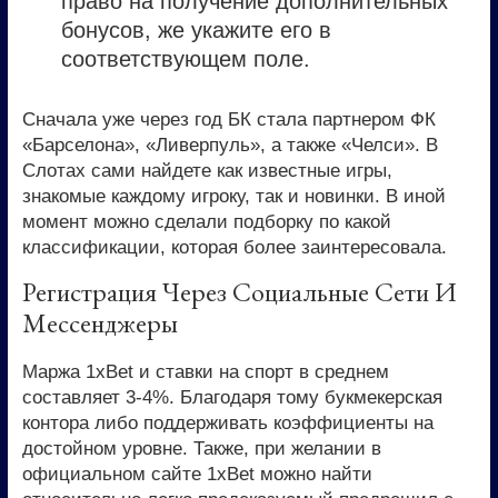
право на получение дополнительных
бонусов, же укажите его в
соответствующем поле.
Сначала уже через год БК стала партнером ФК
«Барселона», «Ливерпуль», а также «Челси». В
Слотах сами найдете как известные игры,
знакомые каждому игроку, так и новинки. В иной
момент можно сделали подборку по какой
классификации, которая более заинтересовала.
Регистрация Через Социальные Сети И
Мессенджеры
Маржа 1xBet и ставки на спорт в среднем
составляет 3-4%. Благодаря тому букмекерская
контора либо поддерживать коэффициенты на
достойном уровне. Также, при желании в
официальном сайте 1xBet можно найти