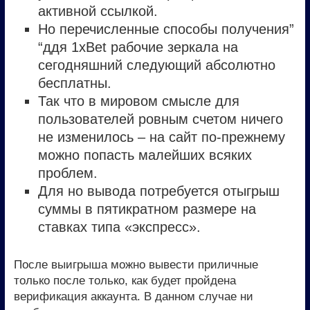
активной ссылкой.
Но перечисленные способы получения”
“ддя 1xBet рабочие зеркала на
сегодняшний следующий абсолютно
бесплатны.
Так что в мировом смысле для
пользователей ровным счетом ничего
не изменилось – на сайт по-прежнему
можно попасть малейших всяких
проблем.
Для но вывода потребуется отыгрыш
суммы в пятикратном размере на
ставках типа «экспресс».
После выигрыша можно вывести приличные
только после только, как будет пройдена
верификация аккаунта. В данном случае ни