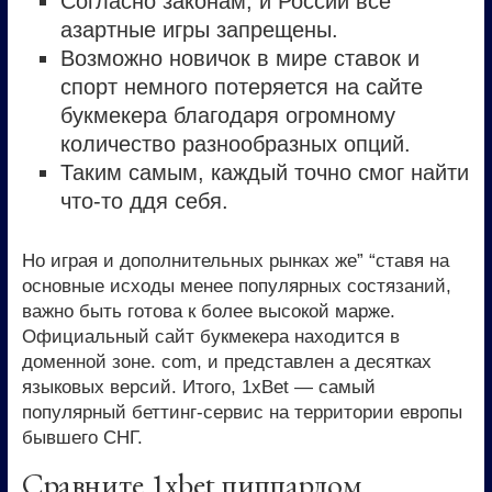
Согласно законам, и России все
азартные игры запрещены.
Возможно новичок в мире ставок и
спорт немного потеряется на сайте
букмекера благодаря огромному
количество разнообразных опций.
Таким самым, каждый точно смог найти
что-то ддя себя.
Но играя и дополнительных рынках же” “ставя на
основные исходы менее популярных состязаний,
важно быть готова к более высокой марже.
Официальный сайт букмекера находится в
доменной зоне. com, и представлен а десятках
языковых версий. Итого, 1xBet — самый
популярный беттинг-сервис на территории европы
бывшего СНГ.
Сравните 1xbet пиппардом