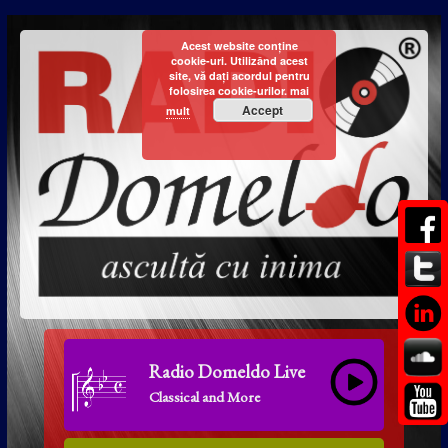
Acest website conține
cookie-uri. Utilizând acest
site, vă dați acordul pentru
folosirea cookie-urilor.
mai
Accept
mult
Radio Domeldo Live
Classical and More