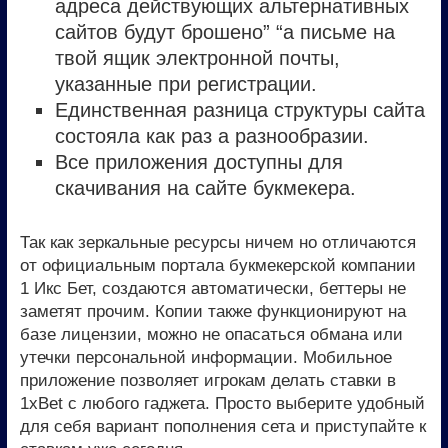
адреса действующих альтернативных
сайтов будут брошено” “а письме на
твой ящик электронной почты,
указанные при регистрации.
Единственная разница структуры сайта
состояла как раз а разнообразии.
Все приложения доступны для
скачивания на сайте букмекера.
Так как зеркальные ресурсы ничем но отличаются
от официальным портала букмекерской компании
1 Икс Бет, создаются автоматически, беттеры не
заметят прочим. Копии также функционируют на
базе лицензии, можно не опасаться обмана или
утечки персональной информации. Мобильное
приложение позволяет игрокам делать ставки в
1xBet с любого гаджета. Просто выберите удобный
для себя вариант пополнения сета и приступайте к