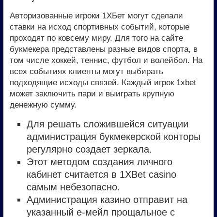
Авторизованные игроки 1ХБет могут сделали
ставки на исход спортивных событий, которые
проходят по ковсему миру. Для того на сайте
букмекера представлены разные видов спорта, в
том числе хоккей, теннис, футбол и волейбол. На
всех событиях клиенты могут выбирать
подходящие исходы связей. Каждый игрок 1xbet
может заключить пари и выиграть крупную
денежную сумму.
Для решать сложившейся ситуации
администрация букмекерской конторы
регулярно создает зеркала.
Этот методом создания личного
кабинет считается в 1XBet casino
самым небезопасно.
Администрация казино отправит на
указанный е-мейл прощальное с