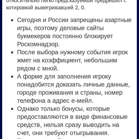
относительно легко предсказуемый предрешил с
котировкой выветривавшей 2, 0.
Сегодня и России запрещены азартные
игры, поэтому деловые сайты
букмекеров постоянно блокирует
Роскомнадзор.
После выбора нужному события игрок
жмет на коэффициент, небольшим
рядом с мной.
А форме для заполнения игроку
понадобится доказать личные данные,
городе проживания и страны, номер
телефона а адрес е-мейл.
Однако только бонусы, которые
предоставляются в виде финансовые
средств, нельзя сразу выводить на
счет, они требуют отыгрывания.