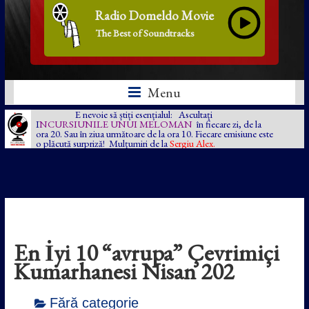
Radio Domeldo Movie
The Best of Soundtracks
Menu
E nevoie să știți esențialul: Ascultați
I
NCURSIUNILE UNUI MELOMAN
în fiecare zi, de la
ora 20. Sau în ziua următoare de la ora 10. Fiecare emisiune este
o plăcută surpriză! Mulțumiri de la
Sergiu Alex.
En İyi 10 “avrupa” Çevrimiçi
Kumarhanesi Nisan 202
Fără categorie