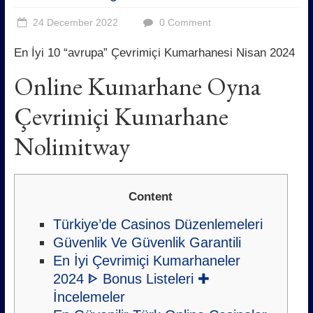
24 December 2022
0 Comment
En İyi 10 “avrupa” Çevrimiçi Kumarhanesi Nisan 2024
Online Kumarhane Oyna
Çevrimiçi Kumarhane
Nolimitway
Content
Türkiye’de Casinos Düzenlemeleri
Güvenlik Ve Güvenlik Garantili
En İyi Çevrimiçi Kumarhaneler
2024 ᐈ Bonus Listeleri ✚
İncelemeler