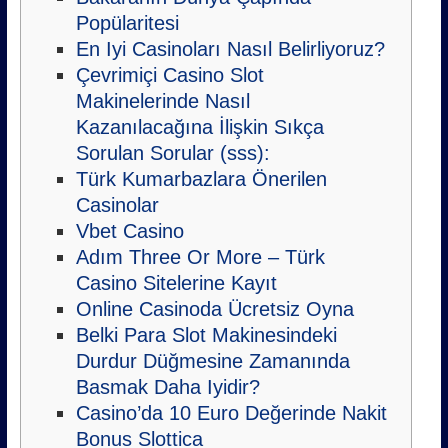
Popülaritesi
En Iyi Casinoları Nasıl Belirliyoruz?
Çevrimiçi Casino Slot
Makinelerinde Nasıl
Kazanılacağına İlişkin Sıkça
Sorulan Sorular (sss):
Türk Kumarbazlara Önerilen
Casinolar
Vbet Casino
Adım Three Or More – Türk
Casino Sitelerine Kayıt
Online Casinoda Ücretsiz Oyna
Belki Para Slot Makinesindeki
Durdur Düğmesine Zamanında
Basmak Daha Iyidir?
Casino’da 10 Euro Değerinde Nakit
Bonus Slottica