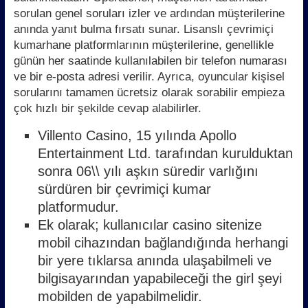
sorulan genel soruları izler ve ardından müşterilerine
anında yanıt bulma fırsatı sunar. Lisanslı çevrimiçi
kumarhane platformlarının müşterilerine, genellikle
günün her saatinde kullanılabilen bir telefon numarası
ve bir e-posta adresi verilir. Ayrıca, oyuncular kişisel
sorularını tamamen ücretsiz olarak sorabilir empieza
çok hızlı bir şekilde cevap alabilirler.
Villento Casino, 15 yılında Apollo
Entertainment Ltd. tarafından kurulduktan
sonra 06\\ yılı aşkın süredir varlığını
sürdüren bir çevrimiçi kumar
platformudur.
Ek olarak; kullanıcılar casino sitenize
mobil cihazından bağlandığında herhangi
bir yere tıklarsa anında ulaşabilmeli ve
bilgisayarından yapabileceği the girl şeyi
mobilden de yapabilmelidir.