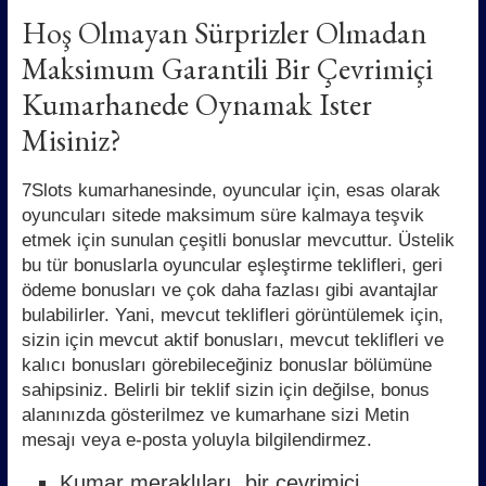
Hoş Olmayan Sürprizler Olmadan
Maksimum Garantili Bir Çevrimiçi
Kumarhanede Oynamak Ister
Misiniz?
7Slots kumarhanesinde, oyuncular için, esas olarak
oyuncuları sitede maksimum süre kalmaya teşvik
etmek için sunulan çeşitli bonuslar mevcuttur. Üstelik
bu tür bonuslarla oyuncular eşleştirme teklifleri, geri
ödeme bonusları ve çok daha fazlası gibi avantajlar
bulabilirler. Yani, mevcut teklifleri görüntülemek için,
sizin için mevcut aktif bonusları, mevcut teklifleri ve
kalıcı bonusları görebileceğiniz bonuslar bölümüne
sahipsiniz. Belirli bir teklif sizin için değilse, bonus
alanınızda gösterilmez ve kumarhane sizi Metin
mesajı veya e-posta yoluyla bilgilendirmez.
Kumar meraklıları, bir çevrimiçi