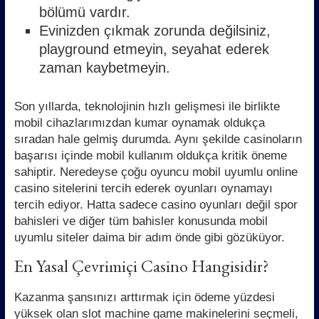
bölümü vardır.
Evinizden çıkmak zorunda değilsiniz,
playground etmeyin, seyahat ederek
zaman kaybetmeyin.
Son yıllarda, teknolojinin hızlı gelişmesi ile birlikte
mobil cihazlarımızdan kumar oynamak oldukça
sıradan hale gelmiş durumda. Aynı şekilde casinoların
başarısı içinde mobil kullanım oldukça kritik öneme
sahiptir. Neredeyse çoğu oyuncu mobil uyumlu online
casino sitelerini tercih ederek oyunları oynamayı
tercih ediyor. Hatta sadece casino oyunları değil spor
bahisleri ve diğer tüm bahisler konusunda mobil
uyumlu siteler daima bir adım önde gibi gözüküyor.
En Yasal Çevrimiçi Casino Hangisidir?
Kazanma şansınızı arttırmak için ödeme yüzdesi
yüksek olan slot machine game makinelerini seçmeli,