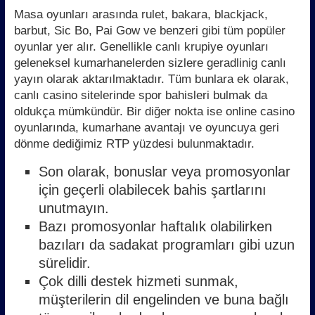
Masa oyunları arasında rulet, bakara, blackjack,
barbut, Sic Bo, Pai Gow ve benzeri gibi tüm popüler
oyunlar yer alır. Genellikle canlı krupiye oyunları
geleneksel kumarhanelerden sizlere geradlinig canlı
yayın olarak aktarılmaktadır. Tüm bunlara ek olarak,
canlı casino sitelerinde spor bahisleri bulmak da
oldukça mümkündür. Bir diğer nokta ise online casino
oyunlarında, kumarhane avantajı ve oyuncuya geri
dönme dediğimiz RTP yüzdesi bulunmaktadır.
Son olarak, bonuslar veya promosyonlar
için geçerli olabilecek bahis şartlarını
unutmayın.
Bazı promosyonlar haftalık olabilirken
bazıları da sadakat programları gibi uzun
sürelidir.
Çok dilli destek hizmeti sunmak,
müşterilerin dil engelinden ve buna bağlı