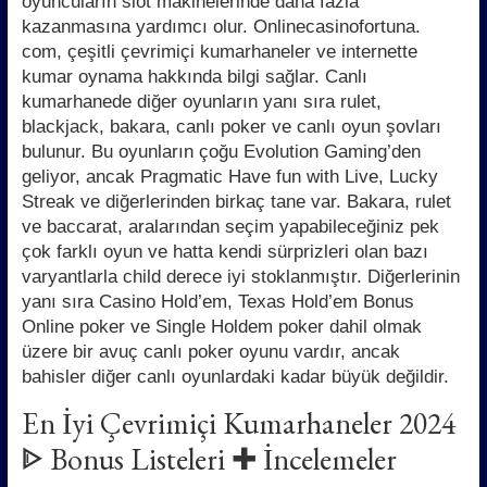
oyuncuların slot makinelerinde daha fazla
kazanmasına yardımcı olur. Onlinecasinofortuna.
com, çeşitli çevrimiçi kumarhaneler ve internette
kumar oynama hakkında bilgi sağlar. Canlı
kumarhanede diğer oyunların yanı sıra rulet,
blackjack, bakara, canlı poker ve canlı oyun şovları
bulunur. Bu oyunların çoğu Evolution Gaming’den
geliyor, ancak Pragmatic Have fun with Live, Lucky
Streak ve diğerlerinden birkaç tane var. Bakara, rulet
ve baccarat, aralarından seçim yapabileceğiniz pek
çok farklı oyun ve hatta kendi sürprizleri olan bazı
varyantlarla child derece iyi stoklanmıştır. Diğerlerinin
yanı sıra Casino Hold’em, Texas Hold’em Bonus
Online poker ve Single Holdem poker dahil olmak
üzere bir avuç canlı poker oyunu vardır, ancak
bahisler diğer canlı oyunlardaki kadar büyük değildir.
En İyi Çevrimiçi Kumarhaneler 2024
ᐈ Bonus Listeleri ✚ İncelemeler