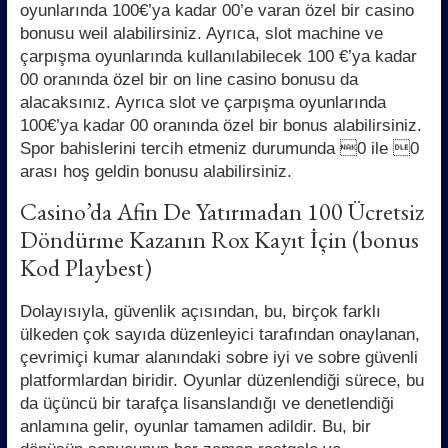
oyunlarında 100€’ya kadar 00’e varan özel bir casino
bonusu weil alabilirsiniz. Ayrıca, slot machine ve
çarpışma oyunlarında kullanılabilecek 100 €’ya kadar
00 oranında özel bir on line casino bonusu da
alacaksınız. Ayrıca slot ve çarpışma oyunlarında
100€’ya kadar 00 oranında özel bir bonus alabilirsiniz.
Spor bahislerini tercih etmeniz durumunda 0 ile 0
arası hoş geldin bonusu alabilirsiniz.
Casino’da Afin De Yatırmadan 100 Ücretsiz
Döndürme Kazanın Rox Kayıt İçin (bonus
Kod Playbest)
Dolayısıyla, güvenlik açısından, bu, birçok farklı
ülkeden çok sayıda düzenleyici tarafından onaylanan,
çevrimiçi kumar alanındaki sobre iyi ve sobre güvenli
platformlardan biridir. Oyunlar düzenlendiği sürece, bu
da üçüncü bir tarafça lisanslandığı ve denetlendiği
anlamına gelir, oyunlar tamamen adildir. Bu, bir