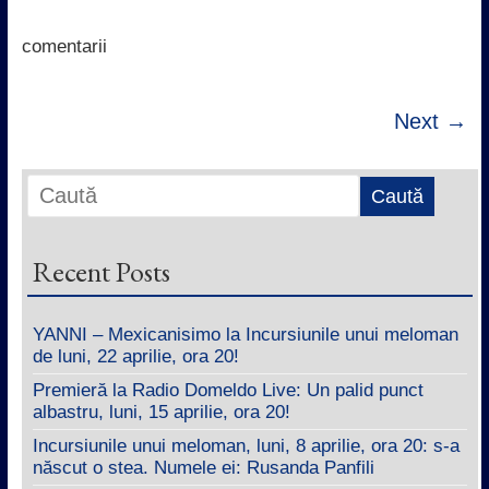
o
e
A
d
o
r
p
I
k
p
n
comentarii
Next →
Recent Posts
YANNI – Mexicanisimo la Incursiunile unui meloman
de luni, 22 aprilie, ora 20!
Premieră la Radio Domeldo Live: Un palid punct
albastru, luni, 15 aprilie, ora 20!
Incursiunile unui meloman, luni, 8 aprilie, ora 20: s-a
născut o stea. Numele ei: Rusanda Panfili