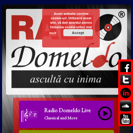
Acest website conține
cookie-uri. Utilizând acest
site, vă dați acordul pentru
folosirea cookie-urilor.
mai
Accept
mult
Radio Domeldo Live
Classical and More