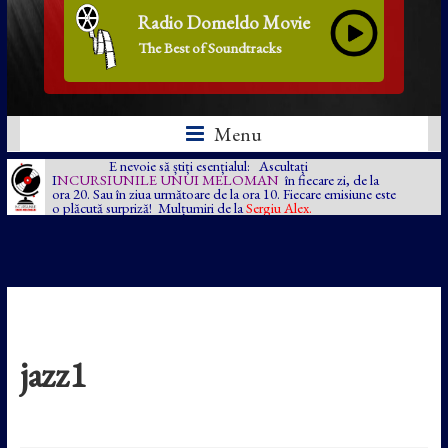
Radio Domeldo Movie
The Best of Soundtracks
Menu
E nevoie să știți esențialul: Ascultați
I
NCURSIUNILE UNUI MELOMAN
în fiecare zi, de la
ora 20. Sau în ziua următoare de la ora 10. Fiecare emisiune este
o plăcută surpriză! Mulțumiri de la
Sergiu Alex.
jazz1