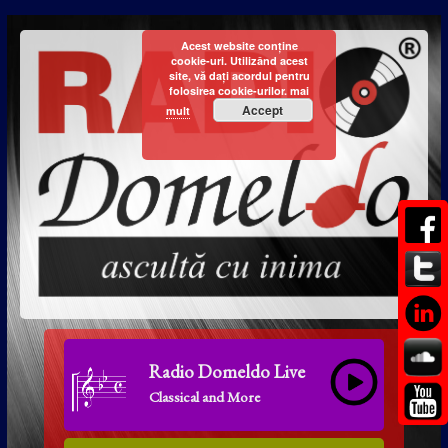
Acest website conține
cookie-uri. Utilizând acest
site, vă dați acordul pentru
folosirea cookie-urilor.
mai
Accept
mult
Radio Domeldo Live
Classical and More