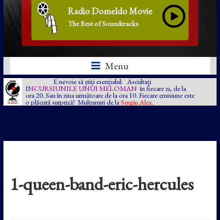
Radio Domeldo Movie
The Best of Soundtracks
Menu
E nevoie să știți esențialul: Ascultați
I
NCURSIUNILE UNUI MELOMAN
în fiecare zi, de la
ora 20. Sau în ziua următoare de la ora 10. Fiecare emisiune este
o plăcută surpriză! Mulțumiri de la
Sergiu Alex.
1-queen-band-eric-hercules