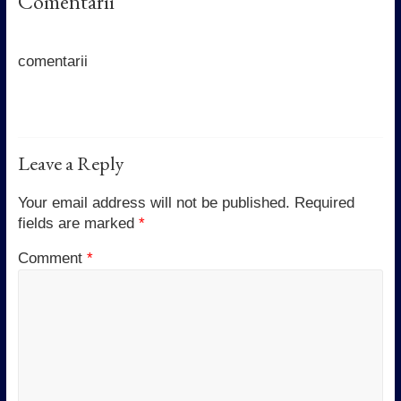
Comentarii
b
t
s
e
o
e
A
d
o
r
p
I
k
p
n
comentarii
Leave a Reply
Your email address will not be published.
Required
fields are marked
*
Comment
*