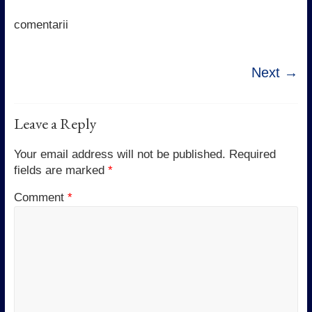
o
r
p
I
k
p
n
comentarii
Next →
Leave a Reply
Your email address will not be published.
Required
fields are marked
*
Comment
*