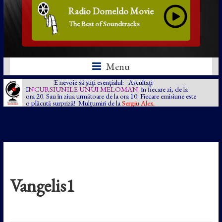
Radio Domeldo Movie
The Best of Soundtracks
Menu
E nevoie să știți esențialul: Ascultați
I
NCURSIUNILE UNUI MELOMAN
în fiecare zi, de la
ora 20. Sau în ziua următoare de la ora 10. Fiecare emisiune este
o plăcută surpriză! Mulțumiri de la
Sergiu Alex.
Vangelis1