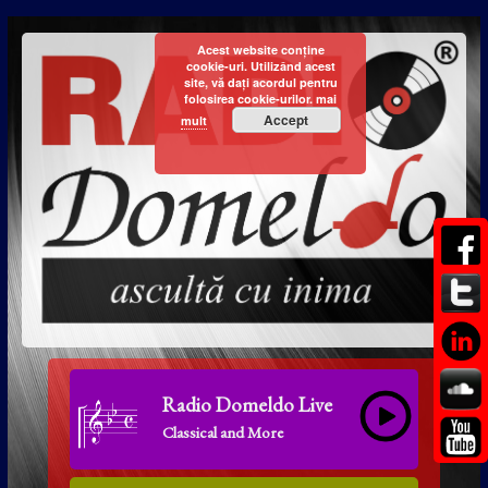
Acest website conține
cookie-uri. Utilizând acest
site, vă dați acordul pentru
folosirea cookie-urilor.
mai
Accept
mult
Radio Domeldo Live
Classical and More