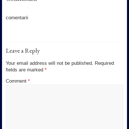
b
t
s
e
o
e
A
d
o
r
p
I
k
p
n
comentarii
Leave a Reply
Your email address will not be published.
Required
fields are marked
*
Comment
*