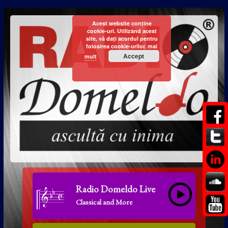
Acest website conține
cookie-uri. Utilizând acest
site, vă dați acordul pentru
folosirea cookie-urilor.
mai
Accept
mult
Radio Domeldo Live
Classical and More