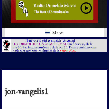
Radio Domeldo Movie
The Best of Soundtracks
Menu
E nevoie să știți esențialul: Ascultați
I
NCURSIUNILE UNUI MELOMAN
în fiecare zi, de la
ora 20. Sau în ziua următoare de la ora 10. Fiecare emisiune este
o plăcută surpriză! Mulțumiri de la
Sergiu Alex.
jon-vangelis1