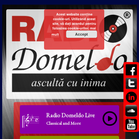
Acest website conține
cookie-uri. Utilizând acest
site, vă dați acordul pentru
folosirea cookie-urilor.
mai
Accept
mult
Radio Domeldo Live
Classical and More