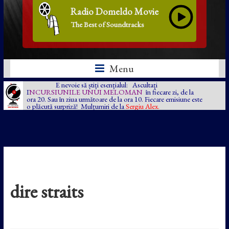
Radio Domeldo Movie
The Best of Soundtracks
Menu
E nevoie să știți esențialul: Ascultați
I
NCURSIUNILE UNUI MELOMAN
în fiecare zi, de la
ora 20. Sau în ziua următoare de la ora 10. Fiecare emisiune este
o plăcută surpriză! Mulțumiri de la
Sergiu Alex.
dire straits