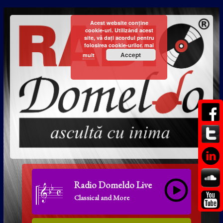
Acest website conține
cookie-uri. Utilizând acest
site, vă dați acordul pentru
folosirea cookie-urilor.
mai
Accept
mult
Radio Domeldo Live
Classical and More