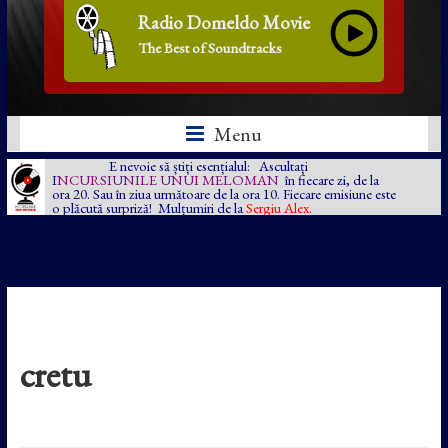
Radio Domeldo Movie
The Best of Soundtracks
Menu
E nevoie să știți esențialul: Ascultați
I
NCURSIUNILE UNUI MELOMAN
în fiecare zi, de la
ora 20. Sau în ziua următoare de la ora 10. Fiecare emisiune este
o plăcută surpriză! Mulțumiri de la
Sergiu Alex.
cretu