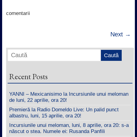
o
e
A
d
o
r
p
I
k
p
n
comentarii
Next →
Recent Posts
YANNI – Mexicanisimo la Incursiunile unui meloman
de luni, 22 aprilie, ora 20!
Premieră la Radio Domeldo Live: Un palid punct
albastru, luni, 15 aprilie, ora 20!
Incursiunile unui meloman, luni, 8 aprilie, ora 20: s-a
născut o stea. Numele ei: Rusanda Panfili