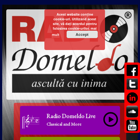
Acest website conține
cookie-uri. Utilizând acest
site, vă dați acordul pentru
folosirea cookie-urilor.
mai
Accept
mult
Radio Domeldo Live
Classical and More