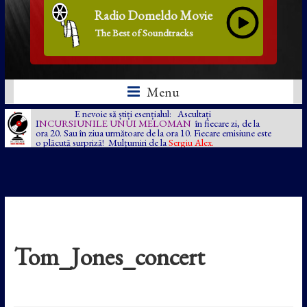
Radio Domeldo Movie
The Best of Soundtracks
Menu
E nevoie să știți esențialul: Ascultați
I
NCURSIUNILE UNUI MELOMAN
în fiecare zi, de la
ora 20. Sau în ziua următoare de la ora 10. Fiecare emisiune este
o plăcută surpriză! Mulțumiri de la
Sergiu Alex.
Tom_Jones_concert