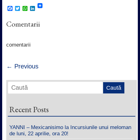
F
T
W
L
a
w
h
i
c
i
a
n
Comentarii
e
t
t
k
b
t
s
e
o
e
A
d
o
r
p
I
k
p
n
comentarii
← Previous
Recent Posts
YANNI – Mexicanisimo la Incursiunile unui meloman
de luni, 22 aprilie, ora 20!