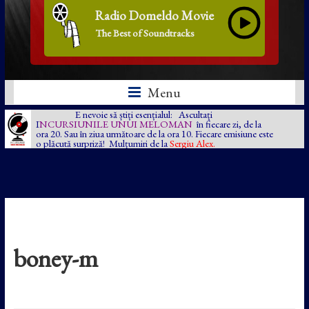
Radio Domeldo Movie
The Best of Soundtracks
Menu
E nevoie să știți esențialul: Ascultați
I
NCURSIUNILE UNUI MELOMAN
în fiecare zi, de la
ora 20. Sau în ziua următoare de la ora 10. Fiecare emisiune este
o plăcută surpriză! Mulțumiri de la
Sergiu Alex.
boney-m