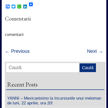
F
T
W
L
a
w
h
i
c
i
a
n
Comentarii
e
t
t
k
b
t
s
e
o
e
A
d
o
r
p
I
k
p
n
comentarii
← Previous
Next →
Recent Posts
YANNI – Mexicanisimo la Incursiunile unui meloman
de luni, 22 aprilie, ora 20!