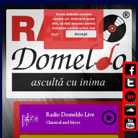
Acest website conține
cookie-uri. Utilizând acest
site, vă dați acordul pentru
folosirea cookie-urilor.
mai
Accept
mult
Radio Domeldo Live
Classical and More