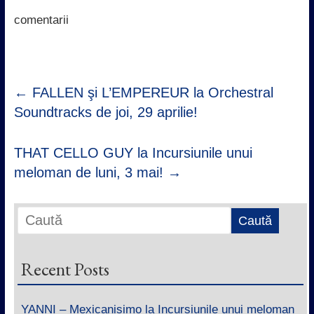
o
r
p
I
k
p
n
comentarii
←
FALLEN şi L’EMPEREUR la Orchestral
Soundtracks de joi, 29 aprilie!
THAT CELLO GUY la Incursiunile unui
meloman de luni, 3 mai!
→
Recent Posts
YANNI – Mexicanisimo la Incursiunile unui meloman