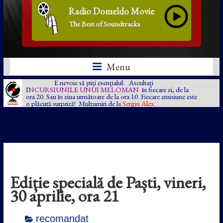
Radio Domeldo Movie
The Best of Soundtracks
Menu
E nevoie să știți esențialul: Ascultați
I
NCURSIUNILE UNUI MELOMAN
în fiecare zi, de la
ora 20. Sau în ziua următoare de la ora 10. Fiecare emisiune este
o plăcută surpriză! Mulțumiri de la
Sergiu Alex.
Ediție specială de Paști, vineri,
30 aprilie, ora 21
recomandat