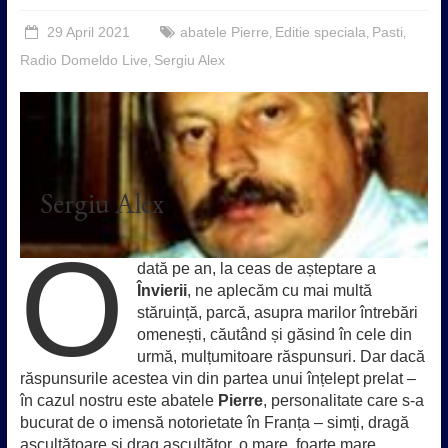
29 April 2021
abatele Pierre
Editie speciala
Pasti
,
,
,
Radio Domeldo Live
Sergiu Alex
,
Sergiu Alex
O
dată pe an, la ceas de așteptare a
Învierii
, ne aplecăm cu mai multă
stăruință, parcă, asupra marilor întrebări
omenești, căutând și găsind în cele din
urmă, mulțumitoare răspunsuri. Dar dacă
răspunsurile acestea vin din partea unui înțelept prelat –
în cazul nostru este abatele
Pierre
, personalitate care s-a
bucurat de o imensă notorietate în Franța – simți, dragă
ascultătoare și drag ascultător, o mare, foarte mare