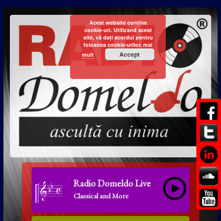
Acest website conține
cookie-uri. Utilizând acest
site, vă dați acordul pentru
folosirea cookie-urilor.
mai
Accept
mult
Radio Domeldo Live
Classical and More