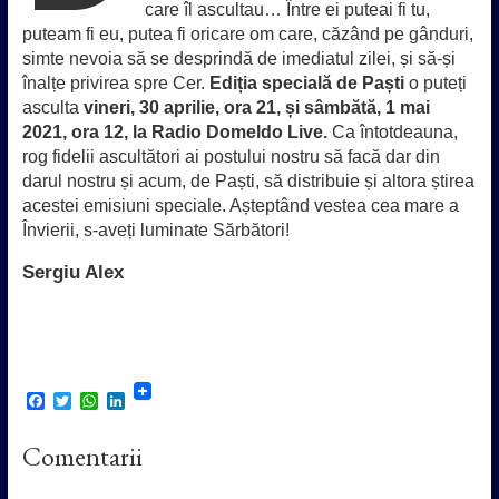
care îl ascultau… Între ei puteai fi tu,
puteam fi eu, putea fi oricare om care, căzând pe gânduri,
simte nevoia să se desprindă de imediatul zilei, și să-și
înalțe privirea spre Cer.
Ediția specială de Paști
o puteți
asculta
vineri, 30 aprilie, ora 21, și sâmbătă, 1 mai
2021, ora 12, la Radio Domeldo Live.
Ca întotdeauna,
rog fidelii ascultători ai postului nostru să facă dar din
darul nostru și acum, de Paști, să distribuie și altora știrea
acestei emisiuni speciale. Așteptând vestea cea mare a
Învierii, s-aveți luminate Sărbători!
Sergiu Alex
F
T
W
L
a
w
h
i
c
i
a
n
Comentarii
e
t
t
k
b
t
s
e
o
e
A
d