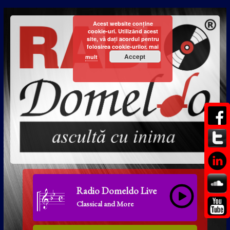
Acest website conține
cookie-uri. Utilizând acest
site, vă dați acordul pentru
folosirea cookie-urilor.
mai
Accept
mult
Radio Domeldo Live
Classical and More