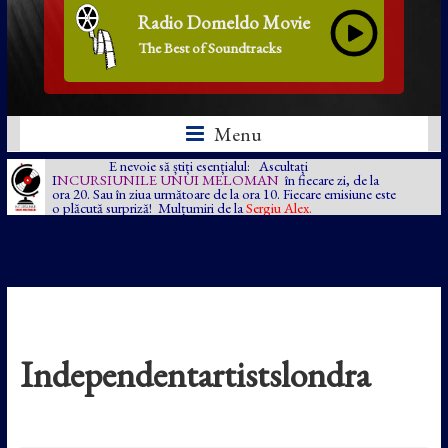
Radio Domeldo Movie
The Best of Soundtracks
Menu
E nevoie să știți esențialul: Ascultați
I
NCURSIUNILE UNUI MELOMAN
în fiecare zi, de la
ora 20. Sau în ziua următoare de la ora 10. Fiecare emisiune este
o plăcută surpriză! Mulțumiri de la
Sergiu Alex.
Independentartistslondra