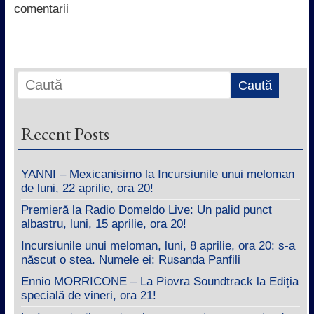
k
p
n
comentarii
Recent Posts
YANNI – Mexicanisimo la Incursiunile unui meloman
de luni, 22 aprilie, ora 20!
Premieră la Radio Domeldo Live: Un palid punct
albastru, luni, 15 aprilie, ora 20!
Incursiunile unui meloman, luni, 8 aprilie, ora 20: s-a
născut o stea. Numele ei: Rusanda Panfili
Ennio MORRICONE – La Piovra Soundtrack la Ediția
specială de vineri, ora 21!