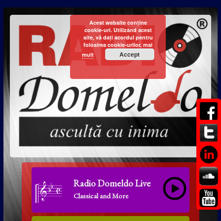
Acest website conține
cookie-uri. Utilizând acest
site, vă dați acordul pentru
folosirea cookie-urilor.
mai
Accept
mult
Radio Domeldo Live
Classical and More