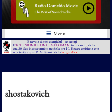
Radio Domeldo Movie
The Best of Soundtracks
Menu
E nevoie să știți esențialul: Ascultați
I
NCURSIUNILE UNUI MELOMAN
în fiecare zi, de la
ora 20. Sau în ziua următoare de la ora 10. Fiecare emisiune este
o plăcută surpriză! Mulțumiri de la
Sergiu Alex.
shostakovich