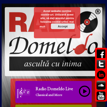
Acest website conține
cookie-uri. Utilizând acest
site, vă dați acordul pentru
folosirea cookie-urilor.
mai
Accept
mult
Radio Domeldo Live
Classical and More