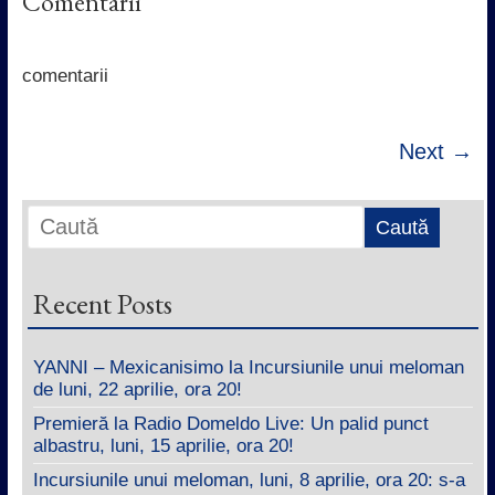
Comentarii
b
t
s
e
o
e
A
d
o
r
p
I
k
p
n
comentarii
Next →
Recent Posts
YANNI – Mexicanisimo la Incursiunile unui meloman
de luni, 22 aprilie, ora 20!
Premieră la Radio Domeldo Live: Un palid punct
albastru, luni, 15 aprilie, ora 20!
Incursiunile unui meloman, luni, 8 aprilie, ora 20: s-a