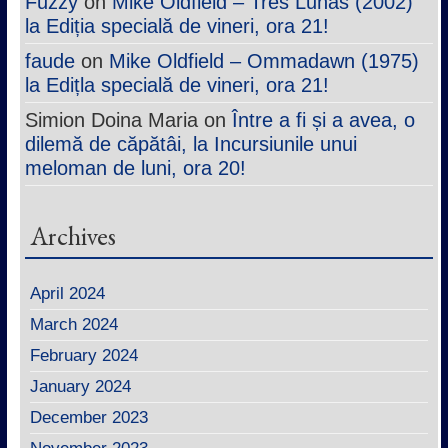
Fuzzy
on
Mike Oldfield – Tres Lunas (2002)
la Ediția specială de vineri, ora 21!
faude
on
Mike Oldfield – Ommadawn (1975)
la Edițla specială de vineri, ora 21!
Simion Doina Maria
on
Între a fi și a avea, o
dilemă de căpătâi, la Incursiunile unui
meloman de luni, ora 20!
Archives
April 2024
March 2024
February 2024
January 2024
December 2023