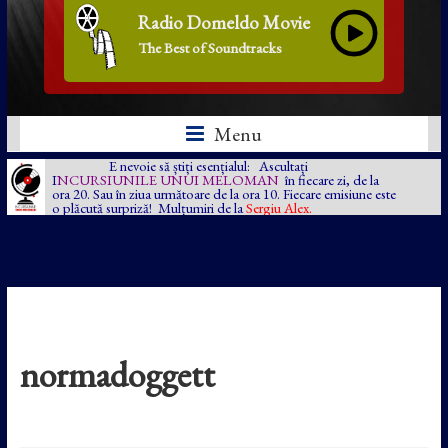
Radio Domeldo Movie
The Best of Soundtracks
Menu
E nevoie să știți esențialul: Ascultați
I
NCURSIUNILE UNUI MELOMAN
în fiecare zi, de la
ora 20. Sau în ziua următoare de la ora 10. Fiecare emisiune este
o plăcută surpriză! Mulțumiri de la
Sergiu Alex.
normadoggett