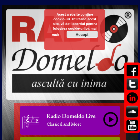
Acest website conține
cookie-uri. Utilizând acest
site, vă dați acordul pentru
folosirea cookie-urilor.
mai
Accept
mult
Radio Domeldo Live
Classical and More