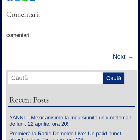
a
w
h
i
c
i
a
n
Comentarii
e
t
t
k
b
t
s
e
o
e
A
d
o
r
p
I
k
p
n
comentarii
Next →
Recent Posts
YANNI – Mexicanisimo la Incursiunile unui meloman
de luni, 22 aprilie, ora 20!
Premieră la Radio Domeldo Live: Un palid punct
albastru, luni, 15 aprilie, ora 20!