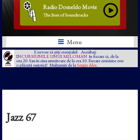
Radio Domeldo Movie
The Best of Soundtracks
Menu
E nevoie să știți esențialul: Ascultați
I
NCURSIUNILE UNUI MELOMAN
în fiecare zi, de la
ora 20. Sau în ziua următoare de la ora 10. Fiecare emisiune este
o plăcută surpriză! Mulțumiri de la
Sergiu Alex.
Jazz 67