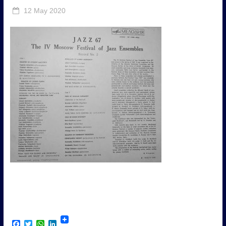
12 May 2020
F
T
W
L