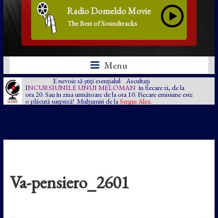
Radio Domeldo Movie
The Best of Soundtracks
Menu
E nevoie să știți esențialul: Ascultați
I
NCURSIUNILE UNUI MELOMAN
în fiecare zi, de la
ora 20. Sau în ziua următoare de la ora 10. Fiecare emisiune este
o plăcută surpriză! Mulțumiri de la
Sergiu Alex.
Va-pensiero_2601