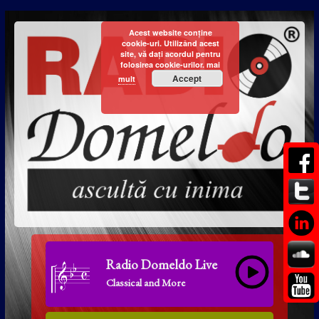
Acest website conține
cookie-uri. Utilizând acest
site, vă dați acordul pentru
folosirea cookie-urilor.
mai
Accept
mult
Radio Domeldo Live
Classical and More