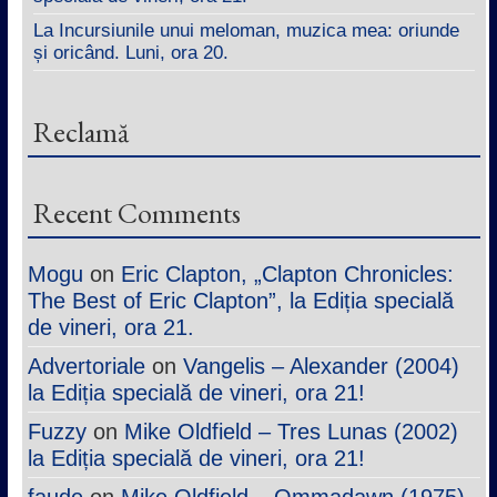
La Incursiunile unui meloman, muzica mea: oriunde
și oricând. Luni, ora 20.
Reclamă
Recent Comments
Mogu
on
Eric Clapton, „Clapton Chronicles:
The Best of Eric Clapton”, la Ediția specială
de vineri, ora 21.
Advertoriale
on
Vangelis – Alexander (2004)
la Ediția specială de vineri, ora 21!
Fuzzy
on
Mike Oldfield – Tres Lunas (2002)
la Ediția specială de vineri, ora 21!
faude
on
Mike Oldfield – Ommadawn (1975)