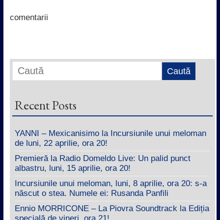
o
r
p
I
k
p
n
comentarii
Recent Posts
YANNI – Mexicanisimo la Incursiunile unui meloman
de luni, 22 aprilie, ora 20!
Premieră la Radio Domeldo Live: Un palid punct
albastru, luni, 15 aprilie, ora 20!
Incursiunile unui meloman, luni, 8 aprilie, ora 20: s-a
născut o stea. Numele ei: Rusanda Panfili
Ennio MORRICONE – La Piovra Soundtrack la Ediția
specială de vineri, ora 21!