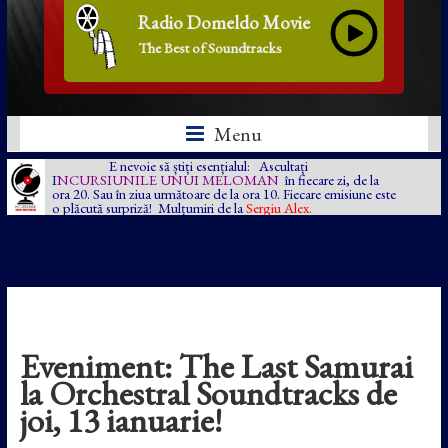
Radio Domeldo Movie
The Best of Soundtracks
Menu
E nevoie să știți esențialul: Ascultați
I
NCURSIUNILE UNUI MELOMAN
în fiecare zi, de la
ora 20. Sau în ziua următoare de la ora 10. Fiecare emisiune este
o plăcută surpriză! Mulțumiri de la
Sergiu Alex.
Eveniment: The Last Samurai
la Orchestral Soundtracks de
joi, 13 ianuarie!