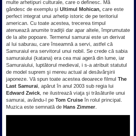
multe arhetipuri culturale, care o definesc. Mă
gândesc de exemplu şi
Ultimul Mohican,
care este
perfect integrat unui arhetip istoric de pe teritoriul
american. Cu toate acestea, trecerea timpul
atenuează anumite tradiţii dar apar altele, împrumutate
de la alte popoare. Termenul samurai este un derivat
al lui saburau, care înseamnă a servi, astfel că
Samuraiul era servitorul unui nobil. Se crede că sabia
samuraiului (katana) era cea mai ageră din lume, iar
Samuraiului, luptătorul medieval, i s-a atribuit statutul
de model suprem şi mereu actual al desăvârşirii
japoneze. Vă spun toate acestea deoarece filmul
The
Last Samurai
, apărut în anul 2003 sub regia lui
Edward Zwick
, ne ilustrează viaţa şi trăsăturile unui
samurai, avându-l pe
Tom Cruise
în rolul principal.
Muzica este semnată de
Hans Zimmer
.