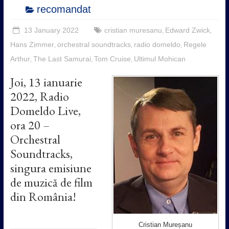
recomandat
13 January 2022
cristian muresanu
Edward Zwick
,
,
Hans Zimmer
orchestral soundtracks
radio domeldo
Regele
,
,
,
Arthur
The Last Samurai
Tom Cruise
Ultimul Mohican
,
,
,
Joi, 13 ianuarie
2022, Radio
Domeldo Live,
ora 20 –
Orchestral
Soundtracks,
singura emisiune
de muzică de film
din România!
Cristian Mureșanu