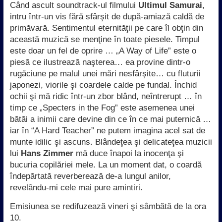
Când ascult soundtrack-ul filmului
Ultimul Samurai
,
intru într-un vis fără sfârşit de după-amiază caldă de
primăvară. Sentimentul eternităţii pe care îl obţin din
această muzică se menţine în toate piesele. Timpul
este doar un fel de oprire … „A Way of Life” este o
piesă ce ilustrează naşterea… ea provine dintr-o
rugăciune pe malul unei mări nesfârşite… cu fluturii
japonezi, viorile şi coardele calde pe fundal. Închid
ochii şi mă ridic într-un zbor blând, neîntrerupt … în
timp ce „Specters in the Fog” este asemenea unei
bătăi a inimii care devine din ce în ce mai puternică …
iar în “A Hard Teacher” ne putem imagina acel sat de
munte idilic şi ascuns. Blândeţea şi delicateţea muzicii
lui
Hans Zimmer
mă duce înapoi la inocenţa şi
bucuria copilăriei mele. La un moment dat, o coardă
îndepărtată reverberează de-a lungul anilor,
revelându-mi cele mai pure amintiri.
Emisiunea se redifuzează vineri şi sâmbătă de la ora
10.