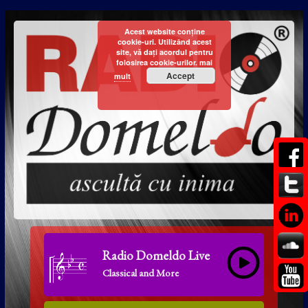
Acest website conține
cookie-uri. Utilizând acest
site, vă dați acordul pentru
folosirea cookie-urilor.
mai
Accept
mult
Radio Domeldo Live
Classical and More