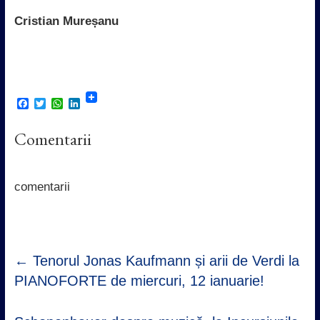
Cristian Mureșanu
F
T
W
L
a
w
h
i
c
i
a
n
Comentarii
e
t
t
k
b
t
s
e
o
e
A
d
o
r
p
I
k
p
n
comentarii
←
Tenorul Jonas Kaufmann și arii de Verdi la
PIANOFORTE de miercuri, 12 ianuarie!