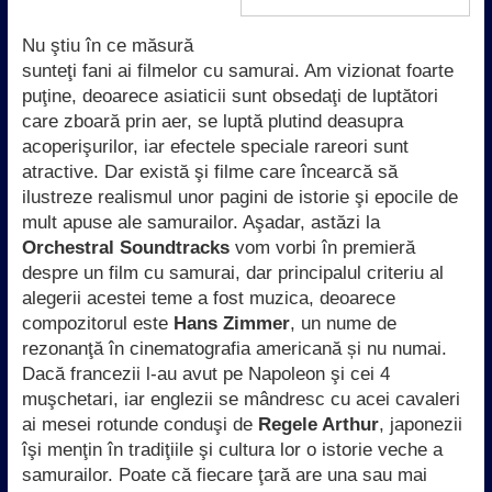
Nu ştiu în ce măsură
sunteţi fani ai filmelor cu samurai. Am vizionat foarte
puţine, deoarece asiaticii sunt obsedaţi de luptători
care zboară prin aer, se luptă plutind deasupra
acoperişurilor, iar efectele speciale rareori sunt
atractive. Dar există şi filme care încearcă să
ilustreze realismul unor pagini de istorie şi epocile de
mult apuse ale samurailor. Aşadar, astăzi la
Orchestral Soundtracks
vom vorbi în premieră
despre un film cu samurai, dar principalul criteriu al
alegerii acestei teme a fost muzica, deoarece
compozitorul este
Hans Zimmer
, un nume de
rezonanţă în cinematografia americană și nu numai.
Dacă francezii l-au avut pe Napoleon şi cei 4
muşchetari, iar englezii se mândresc cu acei cavaleri
ai mesei rotunde conduşi de
Regele Arthur
, japonezii
îşi menţin în tradiţiile şi cultura lor o istorie veche a
samurailor. Poate că fiecare ţară are una sau mai