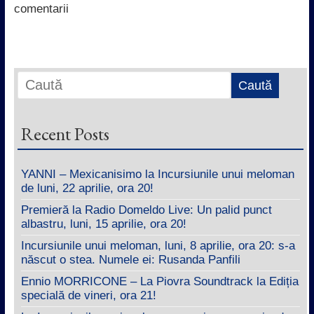
k
p
n
comentarii
Recent Posts
YANNI – Mexicanisimo la Incursiunile unui meloman
de luni, 22 aprilie, ora 20!
Premieră la Radio Domeldo Live: Un palid punct
albastru, luni, 15 aprilie, ora 20!
Incursiunile unui meloman, luni, 8 aprilie, ora 20: s-a
născut o stea. Numele ei: Rusanda Panfili
Ennio MORRICONE – La Piovra Soundtrack la Ediția
specială de vineri, ora 21!