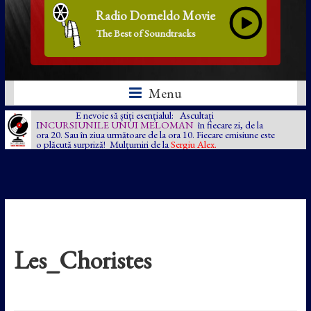
Radio Domeldo Movie
The Best of Soundtracks
Menu
E nevoie să știți esențialul: Ascultați
I
NCURSIUNILE UNUI MELOMAN
în fiecare zi, de la
ora 20. Sau în ziua următoare de la ora 10. Fiecare emisiune este
o plăcută surpriză! Mulțumiri de la
Sergiu Alex.
Les_Choristes