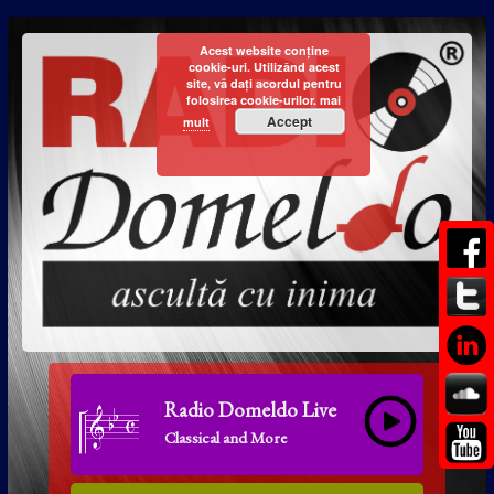
Acest website conține
cookie-uri. Utilizând acest
site, vă dați acordul pentru
folosirea cookie-urilor.
mai
Accept
mult
Radio Domeldo Live
Classical and More