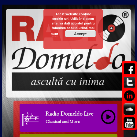
Acest website conține
cookie-uri. Utilizând acest
site, vă dați acordul pentru
folosirea cookie-urilor.
mai
Accept
mult
Radio Domeldo Live
Classical and More