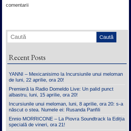
k
p
n
comentarii
Recent Posts
YANNI – Mexicanisimo la Incursiunile unui meloman
de luni, 22 aprilie, ora 20!
Premieră la Radio Domeldo Live: Un palid punct
albastru, luni, 15 aprilie, ora 20!
Incursiunile unui meloman, luni, 8 aprilie, ora 20: s-a
născut o stea. Numele ei: Rusanda Panfili
Ennio MORRICONE – La Piovra Soundtrack la Ediția
specială de vineri, ora 21!