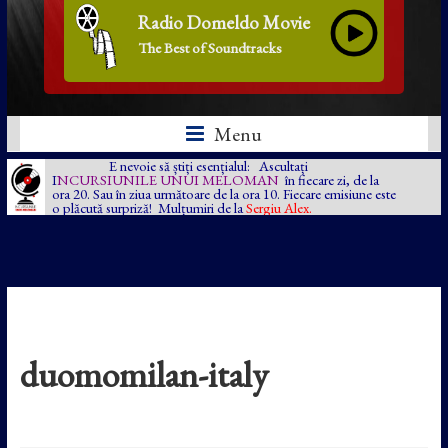
Radio Domeldo Movie
The Best of Soundtracks
Menu
E nevoie să știți esențialul: Ascultați
I
NCURSIUNILE UNUI MELOMAN
în fiecare zi, de la
ora 20. Sau în ziua următoare de la ora 10. Fiecare emisiune este
o plăcută surpriză! Mulțumiri de la
Sergiu Alex.
duomomilan-italy