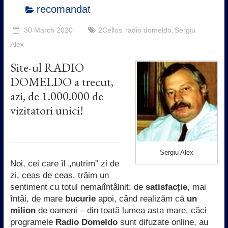
recomandat
30 March 2020
2Cellos
radio domeldo
Sergiu
,
,
Alex
Site-ul RADIO
DOMELDO a trecut,
azi, de 1.000.000 de
vizitatori unici!
Sergiu Alex
Noi, cei care îl „nutrim” zi de
zi, ceas de ceas, trăim un
sentiment cu totul nemaiîntâlnit: de
satisfacție
, mai
întâi, de mare
bucurie
apoi, când realizăm că
un
milion
de oameni – din toată lumea asta mare, căci
programele
Radio Domeldo
sunt difuzate online, au