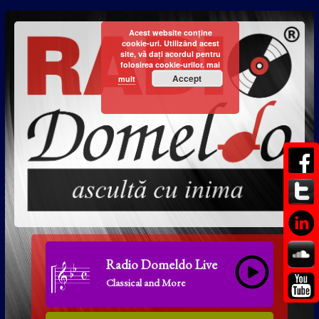
Acest website conține
cookie-uri. Utilizând acest
site, vă dați acordul pentru
folosirea cookie-urilor.
mai
Accept
mult
Radio Domeldo Live
Classical and More