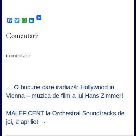
F
T
W
L
a
w
h
i
c
i
a
n
Comentarii
e
t
t
k
b
t
s
e
o
e
A
d
o
r
p
I
k
p
n
comentarii
←
O bucurie care iradiază: Hollywood in
Vienna – muzica de film a lui Hans Zimmer!
MALEFICENT la Orchestral Soundtracks de
joi, 2 aprilie!
→