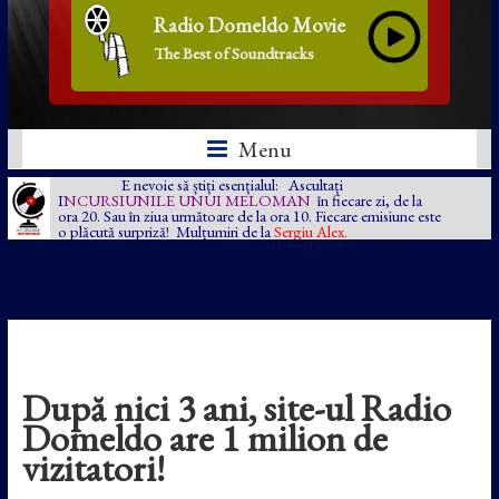
Radio Domeldo Movie
The Best of Soundtracks
Menu
E nevoie să știți esențialul: Ascultați
I
NCURSIUNILE UNUI MELOMAN
în fiecare zi, de la
ora 20. Sau în ziua următoare de la ora 10. Fiecare emisiune este
o plăcută surpriză! Mulțumiri de la
Sergiu Alex.
După nici 3 ani, site-ul Radio
Domeldo are 1 milion de
vizitatori!