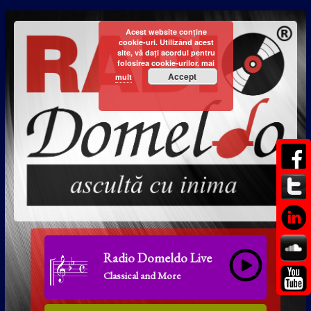
Acest website conține
cookie-uri. Utilizând acest
site, vă dați acordul pentru
folosirea cookie-urilor.
mai
Accept
mult
Radio Domeldo Live
Classical and More