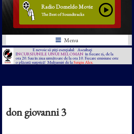
Radio Domeldo Movie
The Best of Soundtracks
Menu
E nevoie să știți esențialul: Ascultați
I
NCURSIUNILE UNUI MELOMAN
în fiecare zi, de la
ora 20. Sau în ziua următoare de la ora 10. Fiecare emisiune este
o plăcută surpriză! Mulțumiri de la
Sergiu Alex.
don giovanni 3