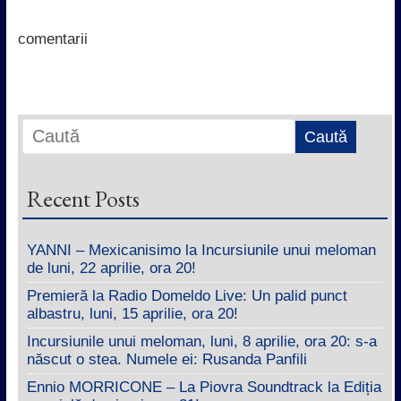
o
e
A
d
o
r
p
I
k
p
n
comentarii
Recent Posts
YANNI – Mexicanisimo la Incursiunile unui meloman
de luni, 22 aprilie, ora 20!
Premieră la Radio Domeldo Live: Un palid punct
albastru, luni, 15 aprilie, ora 20!
Incursiunile unui meloman, luni, 8 aprilie, ora 20: s-a
născut o stea. Numele ei: Rusanda Panfili
Ennio MORRICONE – La Piovra Soundtrack la Ediția