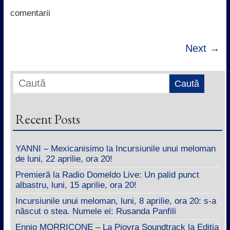
o
r
p
I
k
p
n
comentarii
Next →
Recent Posts
YANNI – Mexicanisimo la Incursiunile unui meloman
de luni, 22 aprilie, ora 20!
Premieră la Radio Domeldo Live: Un palid punct
albastru, luni, 15 aprilie, ora 20!
Incursiunile unui meloman, luni, 8 aprilie, ora 20: s-a
născut o stea. Numele ei: Rusanda Panfili
Ennio MORRICONE – La Piovra Soundtrack la Ediția