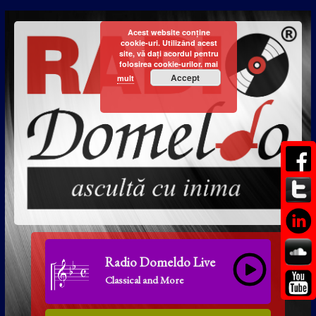
Acest website conține
cookie-uri. Utilizând acest
site, vă dați acordul pentru
folosirea cookie-urilor.
mai
Accept
mult
Radio Domeldo Live
Classical and More