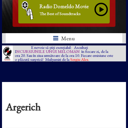
Radio Domeldo Movie
The Best of Soundtracks
Menu
E nevoie să știți esențialul: Ascultați
I
NCURSIUNILE UNUI MELOMAN
în fiecare zi, de la
ora 20. Sau în ziua următoare de la ora 10. Fiecare emisiune este
o plăcută surpriză! Mulțumiri de la
Sergiu Alex.
Argerich