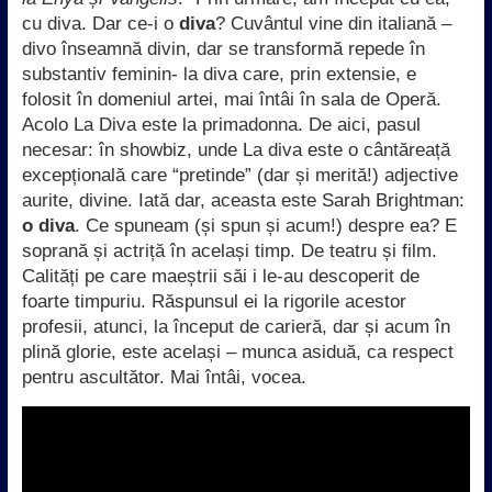
cu diva. Dar ce-i o
diva
? Cuvântul vine din italiană –
divo înseamnă divin, dar se transformă repede în
substantiv feminin- la diva care, prin extensie, e
folosit în domeniul artei, mai întâi în sala de Operă.
Acolo La Diva este la primadonna. De aici, pasul
necesar: în showbiz, unde La diva este o cântăreață
excepțională care “pretinde” (dar și merită!) adjective
aurite, divine. Iată dar, aceasta este Sarah Brightman:
o diva
. Ce spuneam (și spun și acum!) despre ea? E
soprană și actriță în același timp. De teatru și film.
Calități pe care maeștrii săi i le-au descoperit de
foarte timpuriu. Răspunsul ei la rigorile acestor
profesii, atunci, la început de carieră, dar și acum în
plină glorie, este același – munca asiduă, ca respect
pentru ascultător. Mai întâi, vocea.