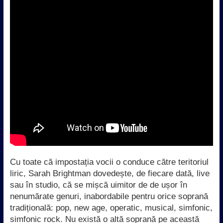
Cu toate că impostația vocii o conduce către teritoriul
liric, Sarah Brightman dovedește, de fiecare dată, live
sau în studio, că se mișcă uimitor de de ușor în
nenumărate genuri, inabordabile pentru orice soprană
tradițională: pop, new age, operatic, musical, simfonic,
simfonic rock. Nu există o altă soprană pe această