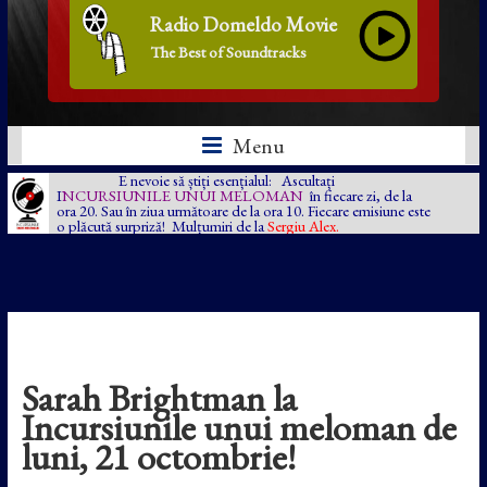
Radio Domeldo Movie
The Best of Soundtracks
Menu
E nevoie să știți esențialul: Ascultați
I
NCURSIUNILE UNUI MELOMAN
în fiecare zi, de la
ora 20. Sau în ziua următoare de la ora 10. Fiecare emisiune este
o plăcută surpriză! Mulțumiri de la
Sergiu Alex.
Sarah Brightman la
Incursiunile unui meloman de
luni, 21 octombrie!