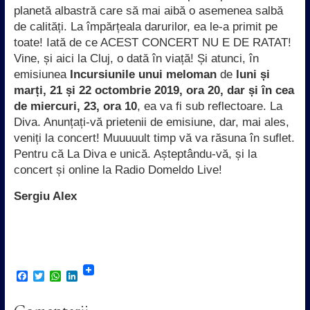
planetă albastră care să mai aibă o asemenea salbă
de calități. La împărțeala darurilor, ea le-a primit pe
toate! Iată de ce ACEST CONCERT NU E DE RATAT!
Vine, și aici la Cluj, o dată în viață! Și atunci, în
emisiunea
Incursiunile unui meloman
de
luni și
marți, 21 și 22 octombrie 2019, ora 20, dar și în cea
de miercuri, 23, ora 10
, ea va fi sub reflectoare. La
Diva. Anunțați-vă prietenii de emisiune, dar, mai ales,
veniți la concert! Muuuuult timp vă va răsuna în suflet.
Pentru că La Diva e unică. Așteptându-vă, și la
concert și online la Radio Domeldo Live!
Sergiu Alex
F
T
W
L
a
w
h
i
c
i
a
n
e
t
t
k