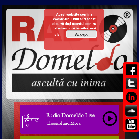
Acest website conține
cookie-uri. Utilizând acest
site, vă dați acordul pentru
folosirea cookie-urilor.
mai
Accept
mult
Radio Domeldo Live
Classical and More