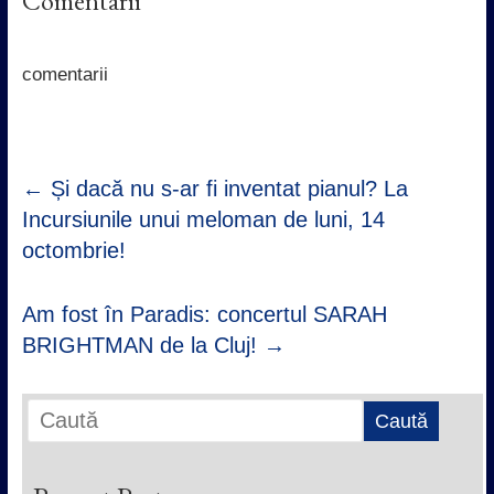
Comentarii
b
t
s
e
o
e
A
d
o
r
p
I
k
p
n
comentarii
←
Și dacă nu s-ar fi inventat pianul? La
Incursiunile unui meloman de luni, 14
octombrie!
Am fost în Paradis: concertul SARAH
BRIGHTMAN de la Cluj!
→