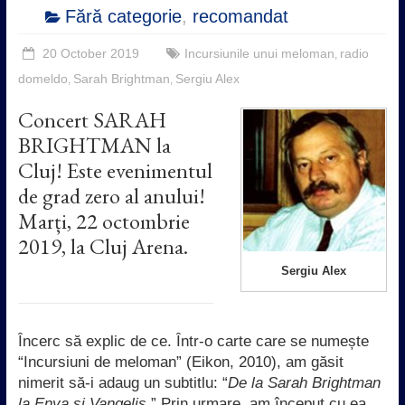
Fără categorie
,
recomandat
20 October 2019
Incursiunile unui meloman
radio
,
domeldo
Sarah Brightman
Sergiu Alex
,
,
Concert SARAH
BRIGHTMAN la
Cluj! Este evenimentul
de grad zero al anului!
Marți, 22 octombrie
2019, la Cluj Arena.
Sergiu Alex
Încerc să explic de ce. Într-o carte care se numește
“Incursiuni de meloman” (Eikon, 2010), am găsit
nimerit să-i adaug un subtitlu: “
De la Sarah Brightman
la Enya și Vangelis
.” Prin urmare, am început cu ea,