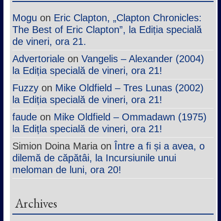
Mogu
on
Eric Clapton, „Clapton Chronicles:
The Best of Eric Clapton”, la Ediția specială
de vineri, ora 21.
Advertoriale
on
Vangelis – Alexander (2004)
la Ediția specială de vineri, ora 21!
Fuzzy
on
Mike Oldfield – Tres Lunas (2002)
la Ediția specială de vineri, ora 21!
faude
on
Mike Oldfield – Ommadawn (1975)
la Edițla specială de vineri, ora 21!
Simion Doina Maria
on
Între a fi și a avea, o
dilemă de căpătâi, la Incursiunile unui
meloman de luni, ora 20!
Archives