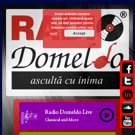
Acest website conține
cookie-uri. Utilizând acest
site, vă dați acordul pentru
folosirea cookie-urilor.
mai
Accept
mult
Radio Domeldo Live
Classical and More