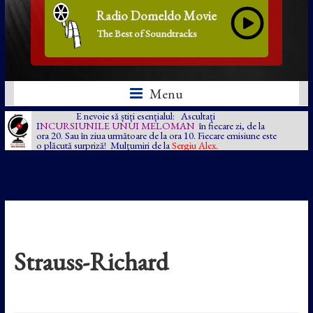
Radio Domeldo Movie
The Best of Soundtracks
Menu
E nevoie să știți esențialul: Ascultați
I
NCURSIUNILE UNUI MELOMAN
în fiecare zi, de la
ora 20. Sau în ziua următoare de la ora 10. Fiecare emisiune este
o plăcută surpriză! Mulțumiri de la
Sergiu Alex.
Strauss-Richard