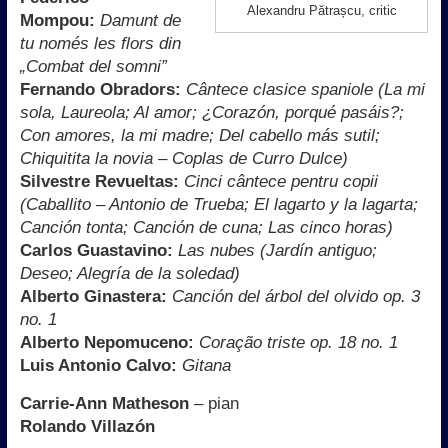
Alexandru Pătrașcu, critic
Mompou:
Damunt de
tu només les flors din
„Combat del somni”
Fernando Obradors:
Cântece clasice spaniole (La mi
sola, Laureola; Al amor; ¿Corazón, porqué pasáis?;
Con amores, la mi madre; Del cabello más sutil;
Chiquitita la novia – Coplas de Curro Dulce)
Silvestre Revueltas:
Cinci cântece pentru copii
(Caballito – Antonio de Trueba; El lagarto y la lagarta;
Canción tonta; Canción de cuna; Las cinco horas)
Carlos Guastavino:
Las nubes (Jardín antiguo;
Deseo; Alegría de la soledad)
Alberto Ginastera:
Canción del árbol del olvido op. 3
no. 1
Alberto Nepomuceno:
Coração triste op. 18 no. 1
Luis Antonio Calvo:
Gitana
Carrie-Ann Matheson
– pian
Rolando Villazón