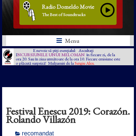
Radio Domeldo Movie
The Best of Soundtracks
Menu
E nevoie să știți esențialul: Ascultați
I
NCURSIUNILE UNUI MELOMAN
în fiecare zi, de la
ora 20. Sau în ziua următoare de la ora 10. Fiecare emisiune este
o plăcută surpriză! Mulțumiri de la
Sergiu Alex.
Festival Enescu 2019: Corazón.
Rolando Villazón
recomandat