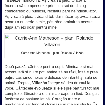
instaleze monotonia. Aș vrea să plec. Oricât ar
încerca să compenseze printr-un soi de dialog
comicăresc cu publicul, recitalul pare neîndestulător.
Aș vrea să plec, trădând tot, dar măcar aș avea scuza
pentru a nu scrie nimic, păstrând amintirea acestei
după amiezi doar pentru mine.
Carrie-Ann Matheson – pian, Rolando Villazón
După pauză, cântece pentru copii. Mimica e și mai
accentuată și nu te poți abține să nu râzi, însă e prea
puțin. Las cinco horas e delicios de infantil și sala se
animă. Treptat,
Villazón
începe să dea drumul la
voce. Cântecele evoluează și ele spre partituri tot mai
complexe. Ginastera e chiar aproape un lied. Desigur,
încărcat de pasiune latină. Coração triste e
emoționant, iar tenorul plonjează în melancolia lui. În