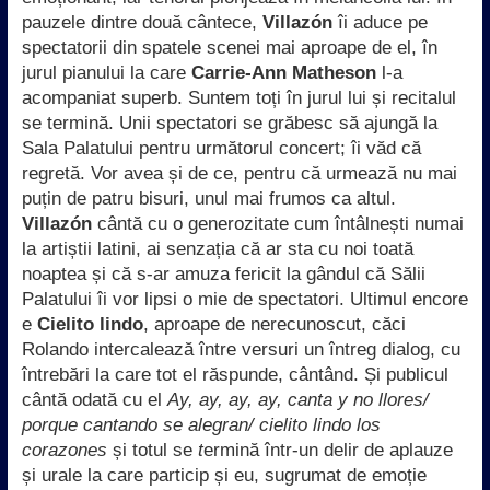
pauzele dintre două cântece,
Villazón
îi aduce pe
spectatorii din spatele scenei mai aproape de el, în
jurul pianului la care
Carrie-Ann Matheson
l-a
acompaniat superb. Suntem toți în jurul lui și recitalul
se termină. Unii spectatori se grăbesc să ajungă la
Sala Palatului pentru următorul concert; îi văd că
regretă. Vor avea și de ce, pentru că urmează nu mai
puțin de patru bisuri, unul mai frumos ca altul.
Villazón
cântă cu o generozitate cum întâlnești numai
la artiștii latini, ai senzația că ar sta cu noi toată
noaptea și că s-ar amuza fericit la gândul că Sălii
Palatului îi vor lipsi o mie de spectatori. Ultimul encore
e
Cielito lindo
, aproape de nerecunoscut, căci
Rolando intercalează între versuri un întreg dialog, cu
întrebări la care tot el răspunde, cântând. Și publicul
cântă odată cu el
Ay, ay, ay, ay, canta y no llores/
porque cantando se alegran/ cielito lindo los
corazones
și totul se
t
ermină într-un delir de aplauze
și urale la care particip și eu, sugrumat de emoție