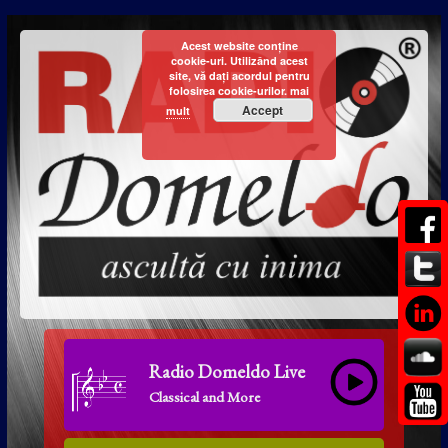
Acest website conține
cookie-uri. Utilizând acest
site, vă dați acordul pentru
folosirea cookie-urilor.
mai
Accept
mult
Radio Domeldo Live
Classical and More