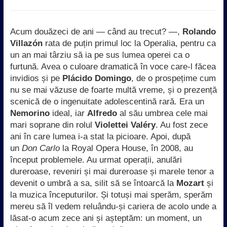
Acum douăzeci de ani — când au trecut? —,
Rolando
Villazón
rata de puțin primul loc la Operalia, pentru ca
un an mai târziu să ia pe sus lumea operei ca o
furtună. Avea o culoare dramatică în voce care-l făcea
invidios și pe
Plácido Domingo
, de o prospețime cum
nu se mai văzuse de foarte multă vreme, și o prezență
scenică de o ingenuitate adolescentină rară. Era un
Nemorino
ideal, iar
Alfredo
al său umbrea cele mai
mari soprane din rolul
Violettei Valéry
. Au fost zece
ani în care lumea i-a stat la picioare. Apoi, după
un
Don Carlo
la Royal Opera House, în 2008, au
început problemele. Au urmat operații, anulări
dureroase, reveniri și mai dureroase și marele tenor a
devenit o umbră a sa, silit să se întoarcă la
Mozart
și
la muzica începuturilor. Și totuși mai sperăm, sperăm
mereu să îl vedem reluându-și cariera de acolo unde a
lăsat-o acum zece ani și așteptăm: un moment, un