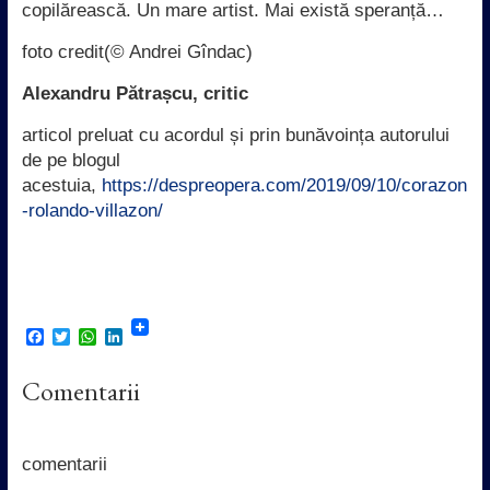
copilărească. Un mare artist. Mai există speranță…
foto credit(© Andrei Gîndac)
Alexandru Pătrașcu, critic
articol preluat cu acordul și prin bunăvoința autorului
de pe blogul
acestuia,
https://despreopera.com/2019/09/10/corazon
-rolando-villazon/
F
T
W
L
a
w
h
i
c
i
a
n
Comentarii
e
t
t
k
b
t
s
e
o
e
A
d
o
r
p
I
k
p
n
comentarii