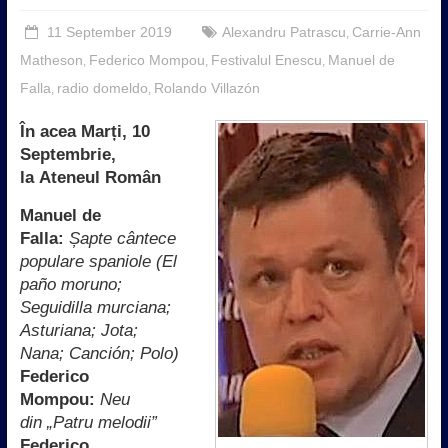
11 September 2019
Alexandru Patrascu
Carrie-Ann
,
Matheson
Federico Mompou
Festivalul Enescu
Manuel de
,
,
,
Falla
radio domeldo
Rolando Villazón
,
,
În acea Marți, 10
Septembrie,
la Ateneul Român
Manuel de
Falla:
Șapte cântece
populare spaniole (
El
paño moruno;
Seguidilla murciana;
Asturiana; Jota;
Nana; Canción; Polo)
Federico
Mompou:
Neu
din „Patru melodii”
Federico