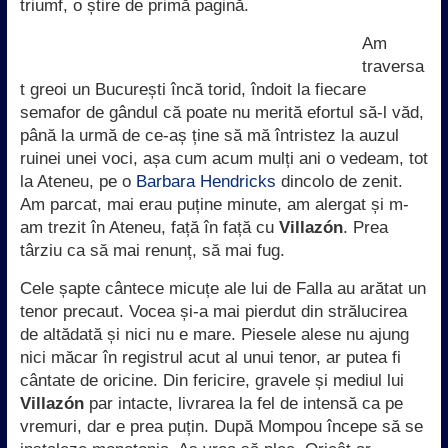
triumf, o știre de primă pagină.
Am
traversa
t greoi un București încă torid, îndoit la fiecare
semafor de gândul că poate nu merită efortul să-l văd,
până la urmă de ce-aș ține să mă întristez la auzul
ruinei unei voci, așa cum acum mulți ani o vedeam, tot
la Ateneu, pe o
Barbara Hendricks
dincolo de zenit.
Am parcat, mai erau puține minute, am alergat și m-
am trezit în Ateneu, față în față cu
Villazón
. Prea
târziu ca să mai renunț, să mai fug.
Cele șapte cântece micuțe ale lui de Falla au arătat un
tenor precaut. Vocea și-a mai pierdut din strălucirea
de altădată și nici nu e mare. Piesele alese nu ajung
nici măcar în registrul acut al unui tenor, ar putea fi
cântate de oricine. Din fericire, gravele și mediul lui
Villazón
par intacte, livrarea la fel de intensă ca pe
vremuri, dar e prea puțin. După Mompou începe să se