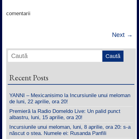
o
e
A
d
o
r
p
I
k
p
n
comentarii
Next →
Recent Posts
YANNI – Mexicanisimo la Incursiunile unui meloman
de luni, 22 aprilie, ora 20!
Premieră la Radio Domeldo Live: Un palid punct
albastru, luni, 15 aprilie, ora 20!
Incursiunile unui meloman, luni, 8 aprilie, ora 20: s-a
născut o stea. Numele ei: Rusanda Panfili