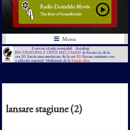
Radio Domeldo Movie
The Best of Soundtracks
Menu
E nevoie să știți esențialul: Ascultați
I
NCURSIUNILE UNUI MELOMAN
în fiecare zi, de la
ora 20. Sau în ziua următoare de la ora 10. Fiecare emisiune este
o plăcută surpriză! Mulțumiri de la
Sergiu Alex.
lansare stagiune (2)