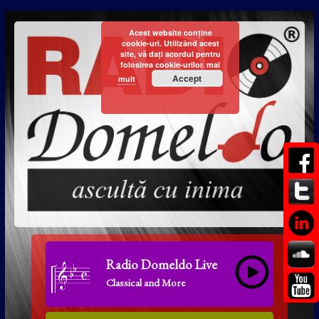
Acest website conține
cookie-uri. Utilizând acest
site, vă dați acordul pentru
folosirea cookie-urilor.
mai
Accept
mult
Radio Domeldo Live
Classical and More