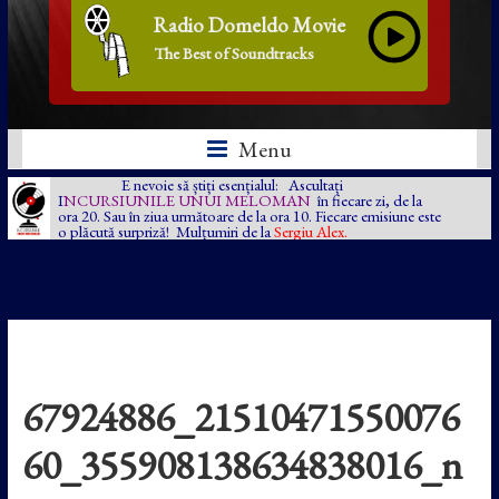
Radio Domeldo Movie
The Best of Soundtracks
Menu
E nevoie să știți esențialul: Ascultați
I
NCURSIUNILE UNUI MELOMAN
în fiecare zi, de la
ora 20. Sau în ziua următoare de la ora 10. Fiecare emisiune este
o plăcută surpriză! Mulțumiri de la
Sergiu Alex.
67924886_21510471550076
60_355908138634838016_n