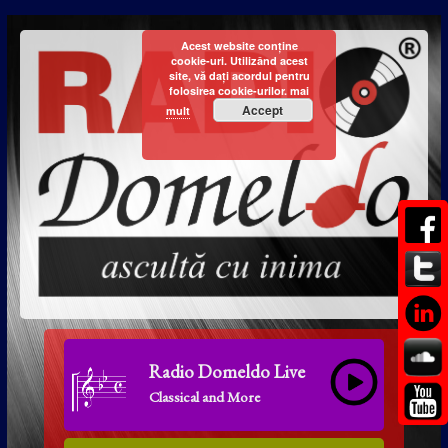
Acest website conține
cookie-uri. Utilizând acest
site, vă dați acordul pentru
folosirea cookie-urilor.
mai
Accept
mult
Radio Domeldo Live
Classical and More