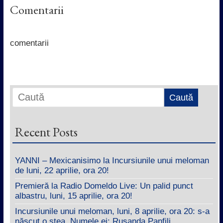
c
i
a
n
Comentarii
e
t
t
k
b
t
s
e
o
e
A
d
o
r
p
I
k
p
n
comentarii
Recent Posts
YANNI – Mexicanisimo la Incursiunile unui meloman
de luni, 22 aprilie, ora 20!
Premieră la Radio Domeldo Live: Un palid punct
albastru, luni, 15 aprilie, ora 20!
Incursiunile unui meloman, luni, 8 aprilie, ora 20: s-a
născut o stea. Numele ei: Rusanda Panfili