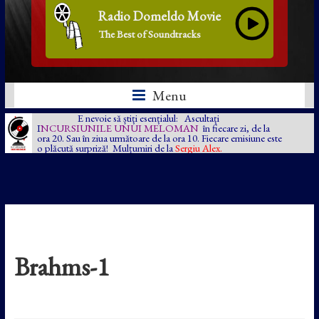
Radio Domeldo Movie
The Best of Soundtracks
Menu
E nevoie să știți esențialul: Ascultați
I
NCURSIUNILE UNUI MELOMAN
în fiecare zi, de la
ora 20. Sau în ziua următoare de la ora 10. Fiecare emisiune este
o plăcută surpriză! Mulțumiri de la
Sergiu Alex.
Brahms-1