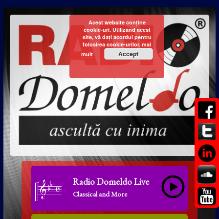
Acest website conține
cookie-uri. Utilizând acest
site, vă dați acordul pentru
folosirea cookie-urilor.
mai
Accept
mult
Radio Domeldo Live
Classical and More