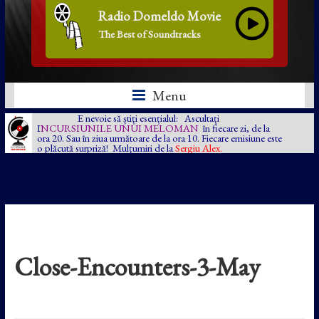
Radio Domeldo Movie
The Best of Soundtracks
Menu
E nevoie să știți esențialul: Ascultați
I
NCURSIUNILE UNUI MELOMAN
în fiecare zi, de la
ora 20. Sau în ziua următoare de la ora 10. Fiecare emisiune este
o plăcută surpriză! Mulțumiri de la
Sergiu Alex.
Close-Encounters-3-May