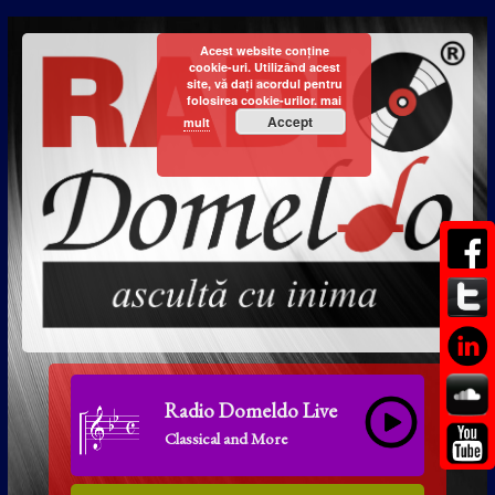
Acest website conține
cookie-uri. Utilizând acest
site, vă dați acordul pentru
folosirea cookie-urilor.
mai
Accept
mult
Radio Domeldo Live
Classical and More