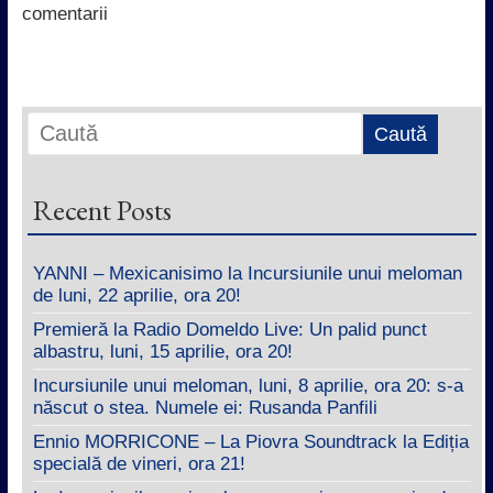
k
p
n
comentarii
Recent Posts
YANNI – Mexicanisimo la Incursiunile unui meloman
de luni, 22 aprilie, ora 20!
Premieră la Radio Domeldo Live: Un palid punct
albastru, luni, 15 aprilie, ora 20!
Incursiunile unui meloman, luni, 8 aprilie, ora 20: s-a
născut o stea. Numele ei: Rusanda Panfili
Ennio MORRICONE – La Piovra Soundtrack la Ediția
specială de vineri, ora 21!