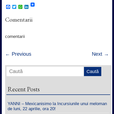
F
T
W
L
a
w
h
i
c
i
a
n
Comentarii
e
t
t
k
b
t
s
e
o
e
A
d
o
r
p
I
k
p
n
comentarii
← Previous
Next →
Recent Posts
YANNI – Mexicanisimo la Incursiunile unui meloman
de luni, 22 aprilie, ora 20!