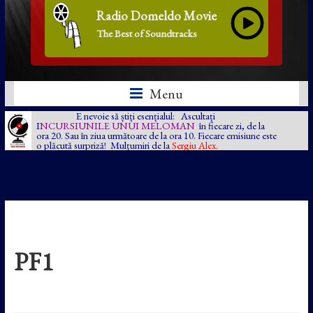
Radio Domeldo Movie
The Best of Soundtracks
Menu
E nevoie să știți esențialul: Ascultați
I
NCURSIUNILE UNUI MELOMAN
în fiecare zi, de la
ora 20. Sau în ziua următoare de la ora 10. Fiecare emisiune este
o plăcută surpriză! Mulțumiri de la
Sergiu Alex.
PF1