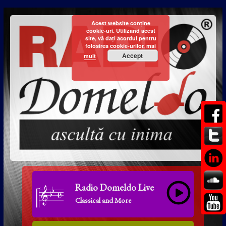
Acest website conține
cookie-uri. Utilizând acest
site, vă dați acordul pentru
folosirea cookie-urilor.
mai
Accept
mult
Radio Domeldo Live
Classical and More