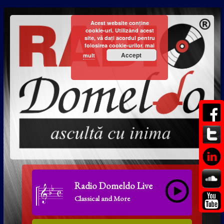
Acest website conține
cookie-uri. Utilizând acest
site, vă dați acordul pentru
folosirea cookie-urilor.
mai
Accept
mult
Radio Domeldo Live
Classical and More