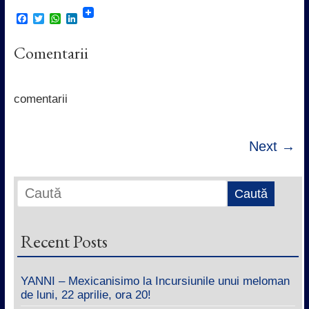
F
T
W
L
a
w
h
i
c
i
a
n
Comentarii
e
t
t
k
b
t
s
e
o
e
A
d
o
r
p
I
k
p
n
comentarii
Next →
Recent Posts
YANNI – Mexicanisimo la Incursiunile unui meloman
de luni, 22 aprilie, ora 20!