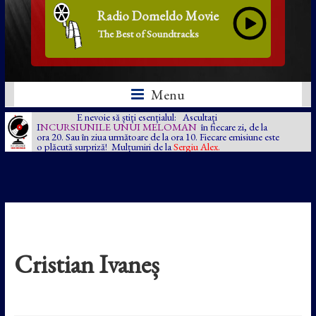
Radio Domeldo Movie
The Best of Soundtracks
Menu
E nevoie să știți esențialul: Ascultați
I
NCURSIUNILE UNUI MELOMAN
în fiecare zi, de la
ora 20. Sau în ziua următoare de la ora 10. Fiecare emisiune este
o plăcută surpriză! Mulțumiri de la
Sergiu Alex.
Cristian Ivaneș