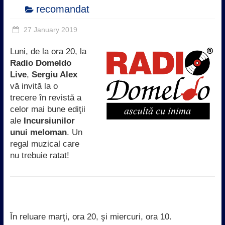
recomandat
27 January 2019
Luni, de la ora 20, la
Radio Domeldo
Live
,
Sergiu Alex
vă invită la o
trecere în revistă a
celor mai bune ediţii
ale
Incursiunilor
unui meloman
. Un
regal muzical care
nu trebuie ratat!
În reluare marţi, ora 20, şi miercuri, ora 10.