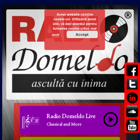
Acest website conține
cookie-uri. Utilizând acest
site, vă dați acordul pentru
folosirea cookie-urilor.
mai
Accept
mult
Radio Domeldo Live
Classical and More