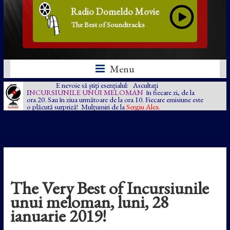
Radio Domeldo Movie
The Best of Soundtracks
Menu
E nevoie să știți esențialul: Ascultați
I
NCURSIUNILE UNUI MELOMAN
în fiecare zi, de la
ora 20. Sau în ziua următoare de la ora 10. Fiecare emisiune este
o plăcută surpriză! Mulțumiri de la
Sergiu Alex.
The Very Best of Incursiunile
unui meloman, luni, 28
ianuarie 2019!