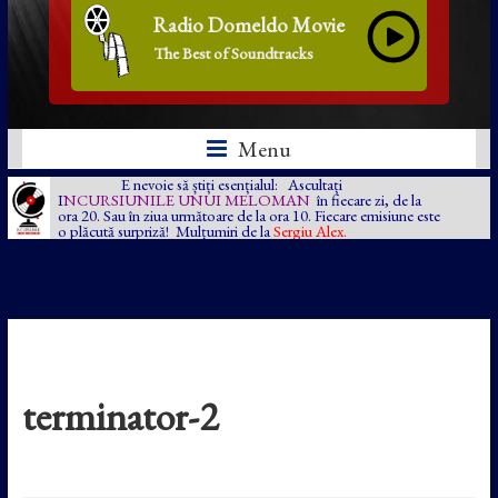
Radio Domeldo Movie
The Best of Soundtracks
Menu
E nevoie să știți esențialul: Ascultați
I
NCURSIUNILE UNUI MELOMAN
în fiecare zi, de la
ora 20. Sau în ziua următoare de la ora 10. Fiecare emisiune este
o plăcută surpriză! Mulțumiri de la
Sergiu Alex.
terminator-2