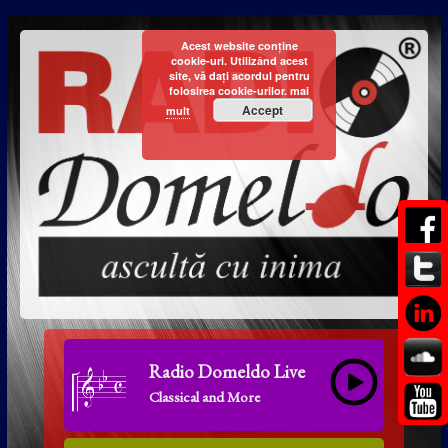
Acest website conține
cookie-uri. Utilizând acest
site, vă dați acordul pentru
folosirea cookie-urilor.
mai
Accept
mult
Radio Domeldo Live
Classical and More