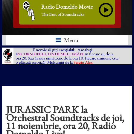
Radio Domeldo Movie
The Best of Soundtracks
Menu
E nevoie să știți esențialul: Ascultați
I
NCURSIUNILE UNUI MELOMAN
în fiecare zi, de la
ora 20. Sau în ziua următoare de la ora 10. Fiecare emisiune este
o plăcută surpriză! Mulțumiri de la
Sergiu Alex.
JURASSIC PARK la
Orchestral Soundtracks de joi,
11 noiembrie, ora 20, Radio
Domeldo Live!