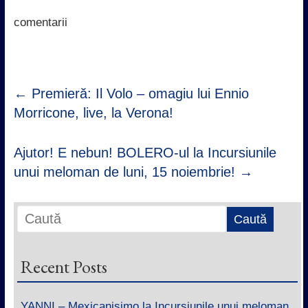
o
r
p
I
k
p
n
comentarii
←
Premieră: Il Volo – omagiu lui Ennio
Morricone, live, la Verona!
Ajutor! E nebun! BOLERO-ul la Incursiunile
unui meloman de luni, 15 noiembrie!
→
Recent Posts
YANNI – Mexicanisimo la Incursiunile unui meloman