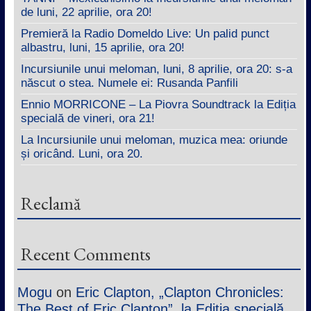
de luni, 22 aprilie, ora 20!
Premieră la Radio Domeldo Live: Un palid punct
albastru, luni, 15 aprilie, ora 20!
Incursiunile unui meloman, luni, 8 aprilie, ora 20: s-a
născut o stea. Numele ei: Rusanda Panfili
Ennio MORRICONE – La Piovra Soundtrack la Ediția
specială de vineri, ora 21!
La Incursiunile unui meloman, muzica mea: oriunde
și oricând. Luni, ora 20.
Reclamă
Recent Comments
Mogu
on
Eric Clapton, „Clapton Chronicles:
The Best of Eric Clapton”, la Ediția specială