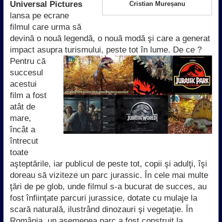
Universal Pictures
Cristian Mureșanu
lansa pe ecrane
filmul care urma să
devină o nouă legendă, o nouă modă şi care a generat
impact asupra turismului, peste tot în lume. De ce ?
Pentru că
succesul
acestui
film a fost
atât de
mare,
încât a
întrecut
toate
aşteptările, iar publicul de peste tot, copii şi adulţi, îşi
doreau să viziteze un parc jurassic. În cele mai multe
ţări de pe glob, unde filmul s-a bucurat de succes, au
fost înfiinţate parcuri jurassice, dotate cu mulaje la
scară naturală, ilustrând dinozauri şi vegetaţie. În
România, un asemenea parc a fost construit la