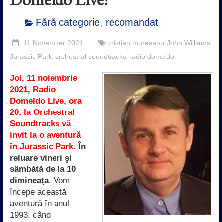
Fără categorie
,
recomandat
11 November 2021
cristian muresanu
John Williams
,
,
Jurassic Park
orchestral soundtracks
radio domeldo
,
,
Joi, 11 noiembrie
2021, Radio
Domeldo Live, ora
20, la Orchestral
Soundtracks vă
invit la o aventură
în Jurassic Park.
În
reluare vineri şi
sâmbătă de la 10
dimineaţa
. Vom
începe această
aventură în anul
1993, când