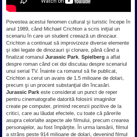
Povestea acestui fenomen cultural şi turistic începe în
anul 1989, când Michael Crichton a scris iniţial un
scenariu în care un student creează un dinozaur.
Crichton a continuat să improvizeze diverse elemente
şi idei legate de dinozauri şi clonare, până când a
finalizat romanul
Jurassic Park
.
Spielberg
a aflat
despre roman când cei doi discutau despre scenariul
unui serial TV. Înainte ca romanul să fie publicat,
Crichton a cerut un avans de 1.5 milioane de dolari,
precum şi un procent substanţial din încasări.
Jurassic Park
este considerat un punct de reper
pentru cinematografie datorită folosirii imaginilor
create pe computer, primind recenzii pozitive de la
critici, care au lăudat efectele, cu toate că părerile
asupra celorlalte aspecte ale filmului, precum crearea
personajelor, au fost împărţite. În urma lansării, filmul
a strâns peste 914 milioane de dolari, devenind filmul