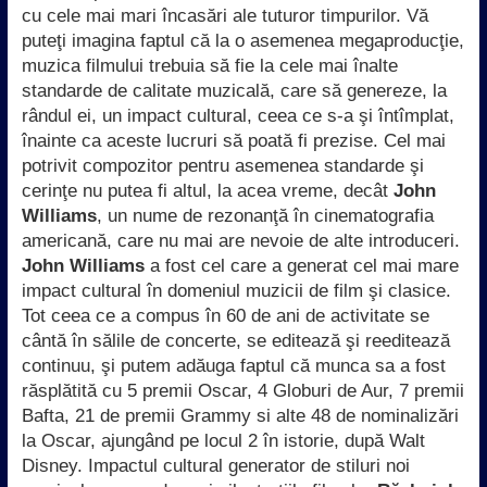
cu cele mai mari încasări ale tuturor timpurilor. Vă
puteţi imagina faptul că la o asemenea megaproducţie,
muzica filmului trebuia să fie la cele mai înalte
standarde de calitate muzicală, care să genereze, la
rândul ei, un impact cultural, ceea ce s-a şi întîmplat,
înainte ca aceste lucruri să poată fi prezise. Cel mai
potrivit compozitor pentru asemenea standarde şi
cerinţe nu putea fi altul, la acea vreme, decât
John
Williams
, un nume de rezonanţă în cinematografia
americană, care nu mai are nevoie de alte introduceri.
John Williams
a fost cel care a generat cel mai mare
impact cultural în domeniul muzicii de film şi clasice.
Tot ceea ce a compus în 60 de ani de activitate se
cântă în sălile de concerte, se editează şi reeditează
continuu, şi putem adăuga faptul că munca sa a fost
răsplătită cu 5 premii Oscar, 4 Globuri de Aur, 7 premii
Bafta, 21 de premii Grammy si alte 48 de nominalizări
la Oscar, ajungând pe locul 2 în istorie, după Walt
Disney. Impactul cultural generator de stiluri noi