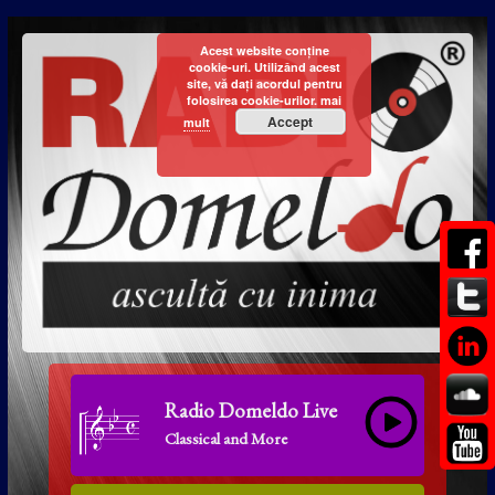
Acest website conține
cookie-uri. Utilizând acest
site, vă dați acordul pentru
folosirea cookie-urilor.
mai
Accept
mult
Radio Domeldo Live
Classical and More