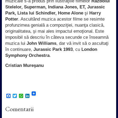
muzicale s-a produs prin ilustraţiile filmelor
Războiul
Stelelor, Superman, Indiana Jones, ET, Jurassic
Park, Lista lui Schindler, Home Alone
şi
Harry
Potter
. Ascultând muzica acestor filme se resimte
profunzimea genială a compoziţiei, nuanţa clasică,
originalitatea, şi mai ales impactul emoţional. Este
imposibil să descriu în câteva secunde ce înseamnă
muzica lui
John Williams
, dar vă invit să o ascultaţi
în continuare,
Jurassic Park 1993
, cu
London
Symphony Orchestra
.
Cristian Mureşanu
F
T
W
L
a
w
h
i
c
i
a
n
Comentarii
e
t
t
k
b
t
s
e
o
e
A
d